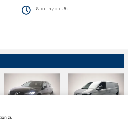
8.00 - 17.00 Uhr
tion zu
Volvo XC60
Volkswagen
T7