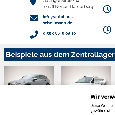
Göttinger Straße 34
37176 Nörten-Hardenberg
info@autohaus-
schellmann.de
0 55 03 / 8 05 10
Beispiele aus dem Zentrallager
Wir verw
Diese Webseit
Volkswagen
Volkswagen
gewährleisten
Tiguan
T-Cross