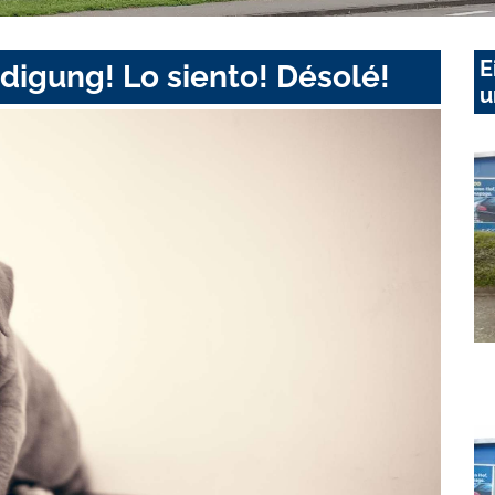
E
digung! Lo siento! Désolé!
u