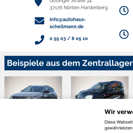
Göttinger Straße 34
37176 Nörten-Hardenberg
info@autohaus-
schellmann.de
0 55 03 / 8 05 10
Beispiele aus dem Zentrallager
Wir verw
Diese Webseit
Hyundai
Fiat Panda
gewährleisten
TUCSON