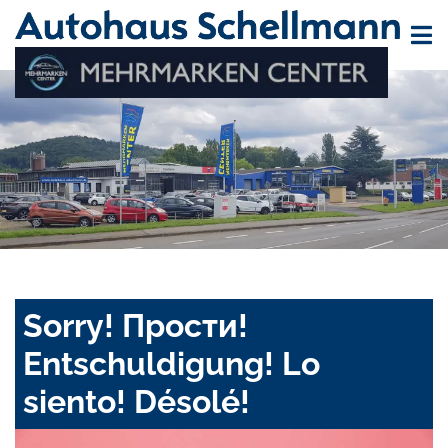
Sorry! Прости!
Entschuldigung! Lo
siento! Désolé!