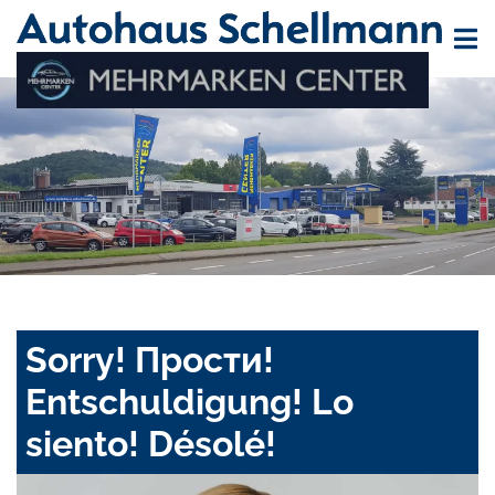
Sorry! Прости!
Entschuldigung! Lo
siento! Désolé!