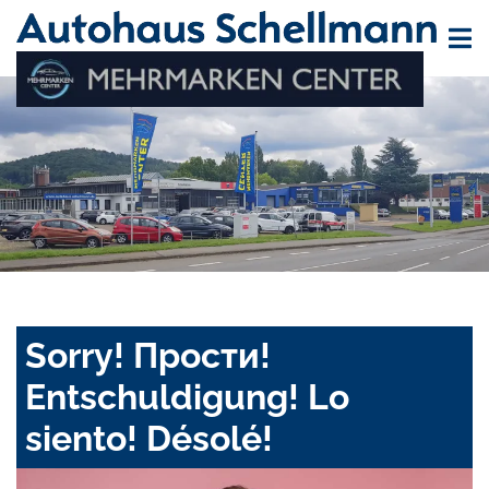
Sorry! Прости!
Entschuldigung! Lo
siento! Désolé!