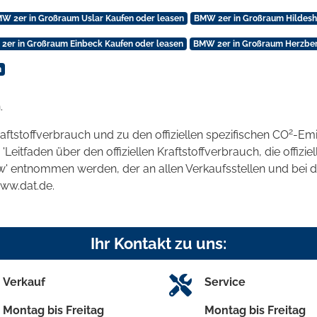
W 2er in Großraum Uslar Kaufen oder leasen
BMW 2er in Großraum Hildesh
2er in Großraum Einbeck Kaufen oder leasen
BMW 2er in Großraum Herzber
n
.
2
raftstoffverbrauch und zu den offiziellen spezifischen CO
-Emi
tfaden über den offiziellen Kraftstoffverbrauch, die offizie
kw' entnommen werden, der an allen Verkaufsstellen und bei
www.dat.de.
Ihr Kontakt zu uns:
Verkauf
Service
Montag bis Freitag
Montag bis Freitag