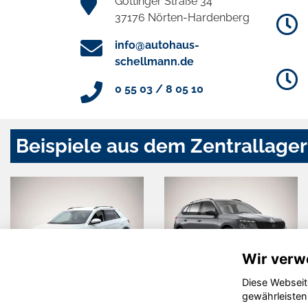
Göttinger Straße 34
37176 Nörten-Hardenberg
info@autohaus-
schellmann.de
0 55 03 / 8 05 10
Beispiele aus dem Zentrallager
Wir verw
Diese Webseit
Volkswagen
Skoda
gewährleisten
T-Roc
Kamiq