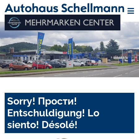
Sorry! Прости!
Entschuldigung! Lo
siento! Désolé!