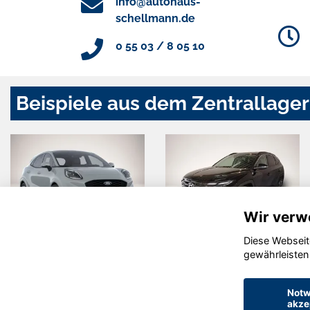
info@autohaus-
schellmann.de
0 55 03 / 8 05 10
Beispiele aus dem Zentrallager
Wir verw
Diese Webseit
Ford Puma
Hyundai
gewährleisten
TUCSON
Notw
akze