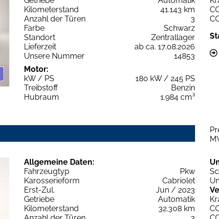
Getriebe
Automatik
Kr
Kilometerstand
41.143 km
C
Anzahl der Türen
3
C
Farbe
Schwarz
St
Standort
Zentrallager
Lieferzeit
ab ca. 17.08.2026
Unsere Nummer
14853
Motor:
kW / PS
180 kW / 245 PS
Treibstoff
Benzin
Hubraum
1.984 cm³
Pr
M
Allgemeine Daten:
U
Fahrzeugtyp
Pkw
Sc
Karosserieform
Cabriolet
Um
Erst-Zul.
Jun / 2023
Ve
Getriebe
Automatik
Kr
Kilometerstand
32.308 km
C
Anzahl der Türen
3
C