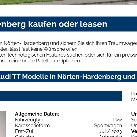
enberg kaufen oder leasen
in Nörten-Hardenberg und sichern Sie sich Ihren Traumwage
len lässt fast keine Wünsche offen.
en technologischen Features suchen oder sich für ein preiswe
hnen eine breite Palette an Optionen.
udi TT Modelle in Nörten-Hardenberg und f
Pr
M
Allgemeine Daten:
U
Fahrzeugtyp
Pkw
Sc
Karosserieform
Sportwagen
Um
Erst-Zul.
Jul / 2023
Ve