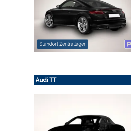
Standort Zentrallager
Audi TT