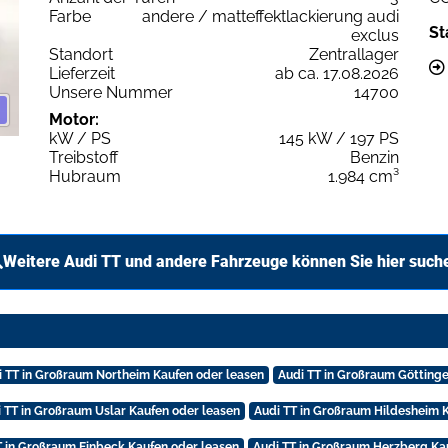
Farbe
andere / matteffektlackierung audi
St
exclus
Standort
Zentrallager
Lieferzeit
ab ca. 17.08.2026
Unsere Nummer
14700
Motor:
kW / PS
145 kW / 197 PS
Treibstoff
Benzin
Hubraum
1.984 cm³
Weitere Audi TT und andere Fahrzeuge können Sie hier such
i TT in Großraum Northeim Kaufen oder leasen
Audi TT in Großraum Götting
 TT in Großraum Uslar Kaufen oder leasen
Audi TT in Großraum Hildesheim 
T in Großraum Einbeck Kaufen oder leasen
Audi TT in Großraum Herzberg Ka