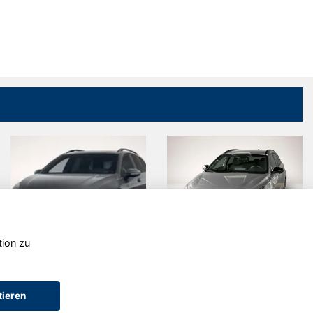
tion zu
Volkswagen
Hyundai i30
Golf
tieren