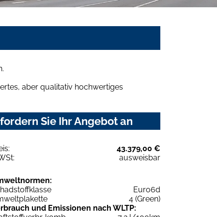
n.
rtes, aber qualitativ hochwertiges
ordern Sie Ihr Angebot an
eis:
43.379,00 €
WSt:
ausweisbar
mweltnormen:
hadstoffklasse
Euro6d
weltplakette
4 (Green)
rbrauch und Emissionen nach WLTP: