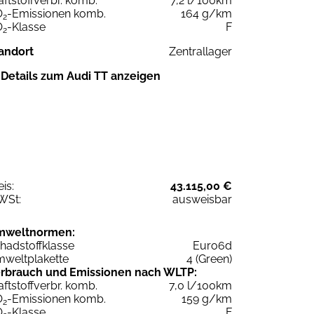
aftstoffverbr. komb.
7,2 l/100km
O
-Emissionen komb.
164 g/km
2
O
-Klasse
F
2
andort
Zentrallager
Details zum Audi TT anzeigen
eis:
43.115,00 €
WSt:
ausweisbar
mweltnormen:
hadstoffklasse
Euro6d
weltplakette
4 (Green)
rbrauch und Emissionen nach WLTP:
aftstoffverbr. komb.
7,0 l/100km
O
-Emissionen komb.
159 g/km
2
O
-Klasse
F