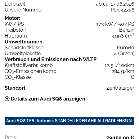
Lieferzeit
ab ca. 17.08.2026
Unsere Nummer
PD042358
Motor:
kW / PS
373 kW / 507 PS
Treibstoff
Benzin
Hubraum
3.996 cm³
Umweltnormen:
Schadstoffklasse
Euro6d
Umweltplakette
4 (Green)
Verbrauch und Emissionen nach WLTP:
Kraftstoffverbr. komb.
12,5 l/100km
CO
-Emissionen komb.
284 g/km
2
CO
-Klasse
G
2
Standort
Zentrallager
Details zum Audi SQ8 anzeigen
Audi SQ8 TFSI tiptronic STANDH LEDER AHK ALLRADLENKUN
Preis:
79.150,00 €