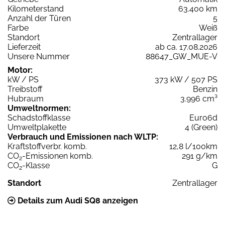
Kilometerstand
63.400 km
Anzahl der Türen
5
Farbe
Weiß
Standort
Zentrallager
Lieferzeit
ab ca. 17.08.2026
Unsere Nummer
88647_GW_MUE-V
Motor:
kW / PS
373 kW / 507 PS
Treibstoff
Benzin
Hubraum
3.996 cm³
Umweltnormen:
Schadstoffklasse
Euro6d
Umweltplakette
4 (Green)
Verbrauch und Emissionen nach WLTP:
Kraftstoffverbr. komb.
12,8 l/100km
CO
-Emissionen komb.
291 g/km
2
CO
-Klasse
G
2
Standort
Zentrallager
Details zum Audi SQ8 anzeigen