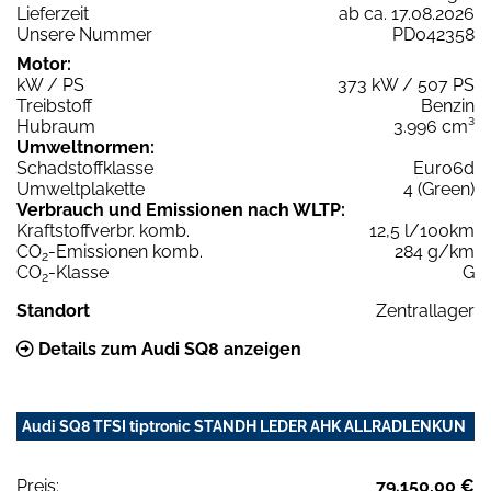
Lieferzeit
ab ca. 17.08.2026
Unsere Nummer
PD042358
Motor:
kW / PS
373 kW / 507 PS
Treibstoff
Benzin
Hubraum
3.996 cm³
Umweltnormen:
Schadstoffklasse
Euro6d
Umweltplakette
4 (Green)
Verbrauch und Emissionen nach WLTP:
Kraftstoffverbr. komb.
12,5 l/100km
CO
-Emissionen komb.
284 g/km
2
CO
-Klasse
G
2
Standort
Zentrallager
Details zum Audi SQ8 anzeigen
Audi SQ8 TFSI tiptronic STANDH LEDER AHK ALLRADLENKUN
Preis:
79.150,00 €