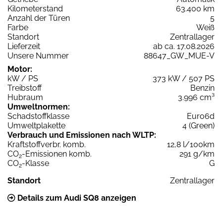
Kilometerstand
63.400 km
Anzahl der Türen
5
Farbe
Weiß
Standort
Zentrallager
Lieferzeit
ab ca. 17.08.2026
Unsere Nummer
88647_GW_MUE-V
Motor:
kW / PS
373 kW / 507 PS
Treibstoff
Benzin
Hubraum
3.996 cm³
Umweltnormen:
Schadstoffklasse
Euro6d
Umweltplakette
4 (Green)
Verbrauch und Emissionen nach WLTP:
Kraftstoffverbr. komb.
12,8 l/100km
CO
-Emissionen komb.
291 g/km
2
CO
-Klasse
G
2
Standort
Zentrallager
Details zum Audi SQ8 anzeigen