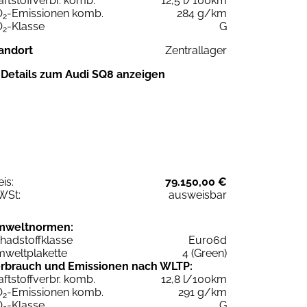
aftstoffverbr. komb.
12,5 l/100km
O
-Emissionen komb.
284 g/km
2
O
-Klasse
G
2
andort
Zentrallager
Details zum Audi SQ8 anzeigen
eis:
79.150,00 €
WSt:
ausweisbar
mweltnormen:
hadstoffklasse
Euro6d
weltplakette
4 (Green)
rbrauch und Emissionen nach WLTP:
aftstoffverbr. komb.
12,8 l/100km
O
-Emissionen komb.
291 g/km
2
O
-Klasse
G