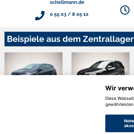
schellmann.de
0 55 03 / 8 05 10
Beispiele aus dem Zentrallager
Wir verw
Diese Webseit
Skoda Karoq
Volvo XC60
gewährleisten
Notw
akze
© konjunkturmotor.de GmbH 2020 - 2026
Star