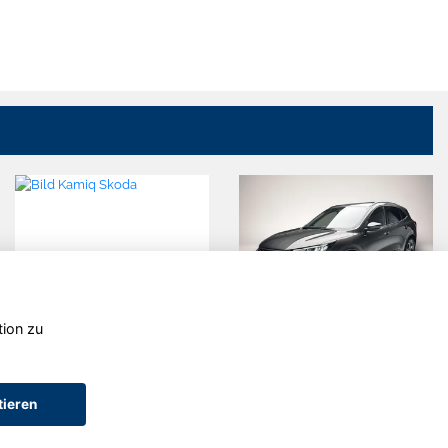
tion zu
Ford Kuga
Volkswagen
T-Roc
tieren
ile)
AGB (Gebrauchtwagen)
Widerruf
Datenschutzinformation