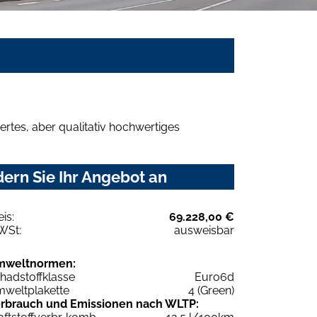
rtes, aber qualitativ hochwertiges
ern Sie Ihr Angebot an
eis:
69.228,00 €
WSt:
ausweisbar
mweltnormen:
hadstoffklasse
Euro6d
weltplakette
4 (Green)
rbrauch und Emissionen nach WLTP: