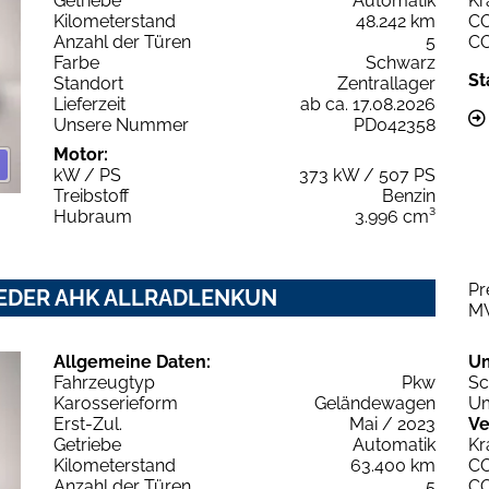
Getriebe
Automatik
Kr
Kilometerstand
48.242 km
C
Anzahl der Türen
5
C
Farbe
Schwarz
St
Standort
Zentrallager
Lieferzeit
ab ca. 17.08.2026
Unsere Nummer
PD042358
Motor:
kW / PS
373 kW / 507 PS
Treibstoff
Benzin
Hubraum
3.996 cm³
Pr
H LEDER AHK ALLRADLENKUN
M
Allgemeine Daten:
U
Fahrzeugtyp
Pkw
Sc
Karosserieform
Geländewagen
Um
Erst-Zul.
Mai / 2023
Ve
Getriebe
Automatik
Kr
Kilometerstand
63.400 km
C
Anzahl der Türen
5
C