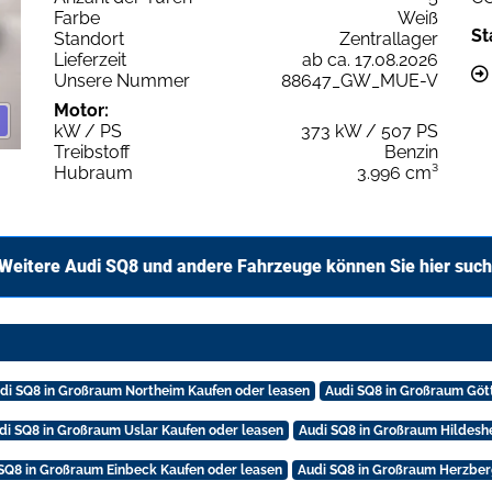
Farbe
Weiß
St
Standort
Zentrallager
Lieferzeit
ab ca. 17.08.2026
Unsere Nummer
88647_GW_MUE-V
Motor:
kW / PS
373 kW / 507 PS
Treibstoff
Benzin
Hubraum
3.996 cm³
Weitere Audi SQ8 und andere Fahrzeuge können Sie hier suc
di SQ8 in Großraum Northeim Kaufen oder leasen
Audi SQ8 in Großraum Göt
di SQ8 in Großraum Uslar Kaufen oder leasen
Audi SQ8 in Großraum Hildesh
SQ8 in Großraum Einbeck Kaufen oder leasen
Audi SQ8 in Großraum Herzber