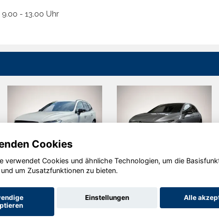
9.00 - 13.00 Uhr
enden Cookies
e verwendet Cookies und ähnliche Technologien, um die Basisfunk
Volkswagen
Skoda
 und um Zusatzfunktionen zu bieten.
Golf
Kamiq
endige
Einstellungen
Alle akzep
ptieren
tseite
Datenschutz
Impressum
AGB
AGB (Service)
AGB (Te