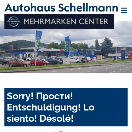
Sorry! Прости!
Entschuldigung! Lo
siento! Désolé!