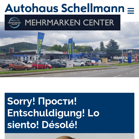
Sorry! Прости!
Entschuldigung! Lo
siento! Désolé!