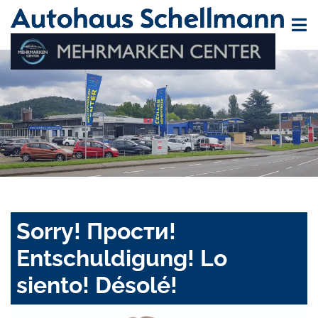
Sorry! Прости!
Entschuldigung! Lo
siento! Désolé!