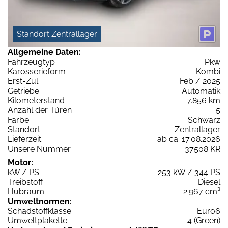
Standort Zentrallager
Allgemeine Daten:
Fahrzeugtyp
Pkw
Karosserieform
Kombi
Erst-Zul.
Feb / 2025
Getriebe
Automatik
Kilometerstand
7.856 km
Anzahl der Türen
5
Farbe
Schwarz
Standort
Zentrallager
Lieferzeit
ab ca. 17.08.2026
Unsere Nummer
37508 KR
Motor:
kW / PS
253 kW / 344 PS
Treibstoff
Diesel
Hubraum
2.967 cm³
Umweltnormen:
Schadstoffklasse
Euro6
Umweltplakette
4 (Green)