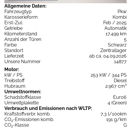
Allgemeine Daten:
Fahrzeugtyp
Pkw
Karosserieform
Kombi
Erst-Zul.
Feb / 2025
Getriebe
Automatik
Kilometerstand
17.499 km
Anzahl der Türen
5
Farbe
Schwarz
Standort
Zentrallager
Lieferzeit
ab ca. 04.09.2026
Unsere Nummer
14877
Motor:
kW / PS
253 kW / 344 PS
Treibstoff
Diesel
Hubraum
2.967 cm³
Umweltnormen:
Schadstoffklasse
Euro6
Umweltplakette
4 (Green)
Verbrauch und Emissionen nach WLTP:
Kraftstoffverbr. komb.
7,3 l/100km
CO
-Emissionen komb.
191 g/km
2
CO
-Klasse
G
2