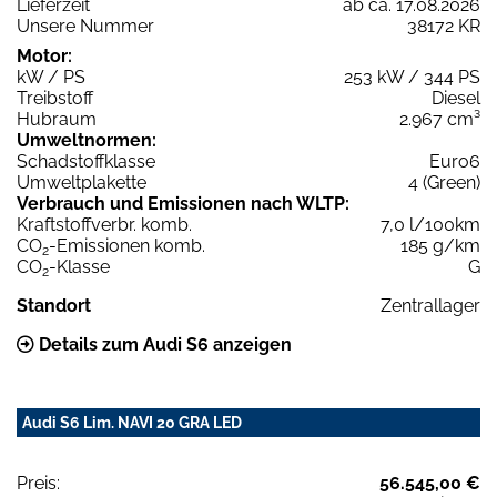
Lieferzeit
ab ca. 17.08.2026
Unsere Nummer
38172 KR
Motor:
kW / PS
253 kW / 344 PS
Treibstoff
Diesel
Hubraum
2.967 cm³
Umweltnormen:
Schadstoffklasse
Euro6
Umweltplakette
4 (Green)
Verbrauch und Emissionen nach WLTP:
Kraftstoffverbr. komb.
7,0 l/100km
CO
-Emissionen komb.
185 g/km
2
CO
-Klasse
G
2
Standort
Zentrallager
Details zum Audi S6 anzeigen
Audi S6 Lim. NAVI 20 GRA LED
Preis:
56.545,00 €