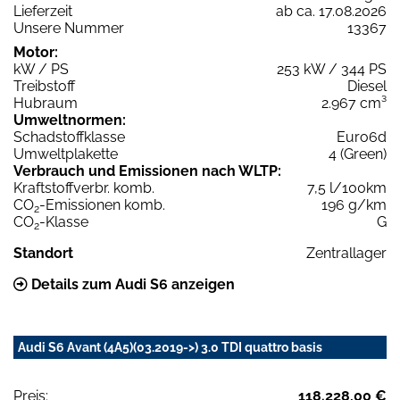
Lieferzeit
ab ca. 17.08.2026
Unsere Nummer
13367
Motor:
kW / PS
253 kW / 344 PS
Treibstoff
Diesel
Hubraum
2.967 cm³
Umweltnormen:
Schadstoffklasse
Euro6d
Umweltplakette
4 (Green)
Verbrauch und Emissionen nach WLTP:
Kraftstoffverbr. komb.
7,5 l/100km
CO
-Emissionen komb.
196 g/km
2
CO
-Klasse
G
2
Standort
Zentrallager
Details zum Audi S6 anzeigen
Audi S6 Avant (4A5)(03.2019->) 3.0 TDI quattro basis
Preis:
118.228,00 €