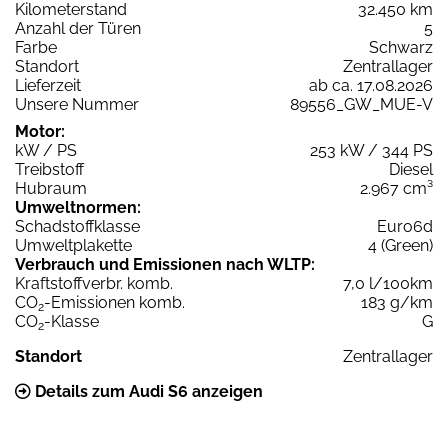
Kilometerstand
32.450 km
Anzahl der Türen
5
Farbe
Schwarz
Standort
Zentrallager
Lieferzeit
ab ca. 17.08.2026
Unsere Nummer
89556_GW_MUE-V
Motor:
kW / PS
253 kW / 344 PS
Treibstoff
Diesel
Hubraum
2.967 cm³
Umweltnormen:
Schadstoffklasse
Euro6d
Umweltplakette
4 (Green)
Verbrauch und Emissionen nach WLTP:
Kraftstoffverbr. komb.
7,0 l/100km
CO
-Emissionen komb.
183 g/km
2
CO
-Klasse
G
2
Standort
Zentrallager
Details zum Audi S6 anzeigen