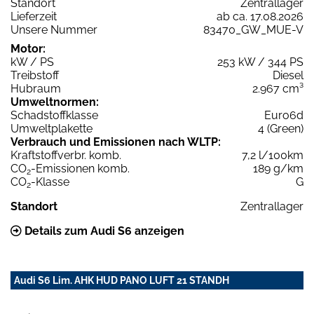
Standort
Zentrallager
Lieferzeit
ab ca. 17.08.2026
Unsere Nummer
83470_GW_MUE-V
Motor:
kW / PS
253 kW / 344 PS
Treibstoff
Diesel
Hubraum
2.967 cm³
Umweltnormen:
Schadstoffklasse
Euro6d
Umweltplakette
4 (Green)
Verbrauch und Emissionen nach WLTP:
Kraftstoffverbr. komb.
7,2 l/100km
CO
-Emissionen komb.
189 g/km
2
CO
-Klasse
G
2
Standort
Zentrallager
Details zum Audi S6 anzeigen
Audi S6 Lim. AHK HUD PANO LUFT 21 STANDH