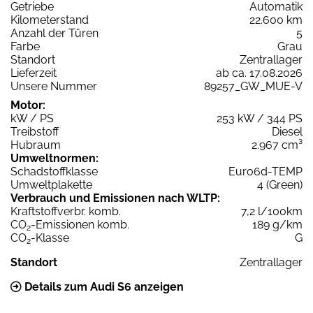
Getriebe
Automatik
Kilometerstand
22.600 km
Anzahl der Türen
5
Farbe
Grau
Standort
Zentrallager
Lieferzeit
ab ca. 17.08.2026
Unsere Nummer
89257_GW_MUE-V
Motor:
kW / PS
253 kW / 344 PS
Treibstoff
Diesel
Hubraum
2.967 cm³
Umweltnormen:
Schadstoffklasse
Euro6d-TEMP
Umweltplakette
4 (Green)
Verbrauch und Emissionen nach WLTP:
Kraftstoffverbr. komb.
7,2 l/100km
CO
-Emissionen komb.
189 g/km
2
CO
-Klasse
G
2
Standort
Zentrallager
Details zum Audi S6 anzeigen