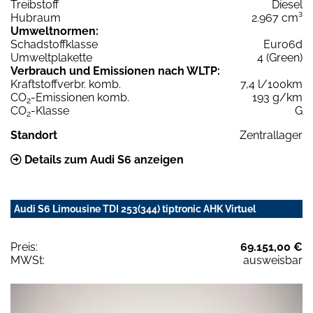
Treibstoff
Diesel
Hubraum
2.967 cm³
Umweltnormen:
Schadstoffklasse
Euro6d
Umweltplakette
4 (Green)
Verbrauch und Emissionen nach WLTP:
Kraftstoffverbr. komb.
7,4 l/100km
CO
-Emissionen komb.
193 g/km
2
CO
-Klasse
G
2
Standort
Zentrallager
Details zum Audi S6 anzeigen
Audi S6 Limousine TDI 253(344) tiptronic AHK Virtuel
Preis:
69.151,00 €
MWSt:
ausweisbar