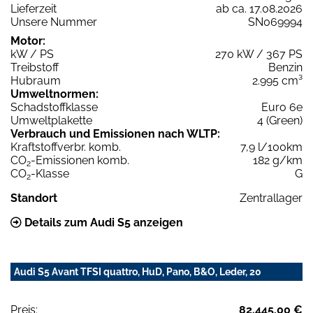
Lieferzeit
ab ca. 17.08.2026
Unsere Nummer
SN069994
Motor:
kW / PS
270 kW / 367 PS
Treibstoff
Benzin
Hubraum
2.995 cm³
Umweltnormen:
Schadstoffklasse
Euro 6e
Umweltplakette
4 (Green)
Verbrauch und Emissionen nach WLTP:
Kraftstoffverbr. komb.
7,9 l/100km
CO
-Emissionen komb.
182 g/km
2
CO
-Klasse
G
2
Standort
Zentrallager
Details zum Audi S5 anzeigen
Audi S5 Avant TFSI quattro, HuD, Pano, B&O, Leder, 20
Preis:
82.445,00 €