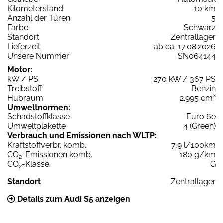
Kilometerstand
10 km
Anzahl der Türen
5
Farbe
Schwarz
Standort
Zentrallager
Lieferzeit
ab ca. 17.08.2026
Unsere Nummer
SN064144
Motor:
kW / PS
270 kW / 367 PS
Treibstoff
Benzin
Hubraum
2.995 cm³
Umweltnormen:
Schadstoffklasse
Euro 6e
Umweltplakette
4 (Green)
Verbrauch und Emissionen nach WLTP:
Kraftstoffverbr. komb.
7,9 l/100km
CO
-Emissionen komb.
180 g/km
2
CO
-Klasse
G
2
Standort
Zentrallager
Details zum Audi S5 anzeigen