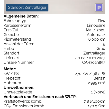
Standort Zentrallager
Allgemeine Daten:
Fahrzeugtyp
Pkw
Karosserieform
Limousine
Erst-Zul.
Mai / 2026
Getriebe
Automatik
Kilometerstand
6.000 km
Anzahl der Türen
5
Farbe
Grau
Standort
Zentrallager
Lieferzeit
ab ca. 10.01.2027
Unsere Nummer
CAR3029853
Motor:
kW / PS
270 kW / 367 PS
Treibstoff
Benzin
Hubraum
2.995 cm³
Umweltnormen:
Umweltplakette
1 (None)
Verbrauch und Emissionen nach WLTP:
Kraftstoffverbr. komb.
7,8 l/100km
CO
-Emissionen komb.
178 g/km
2