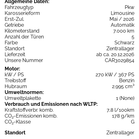
Allgemeine Daten:
Fahrzeugtyp
Pkw
Karosserieform
Limousine
Erst-Zul.
Mai / 2026
Getriebe
Automatik
Kilometerstand
7.000 km
Anzahl der Türen
5
Farbe
Schwarz
Standort
Zentrallager
Lieferzeit
ab ca. 20.12.2026
Unsere Nummer
CAR3029854
Motor:
kW / PS
270 kW / 367 PS
Treibstoff
Benzin
Hubraum
2.995 cm³
Umweltnormen:
Umweltplakette
1 (None)
Verbrauch und Emissionen nach WLTP:
Kraftstoffverbr. komb.
7,8 l/100km
CO
-Emissionen komb.
178 g/km
2
CO
-Klasse
G
2
Standort
Zentrallager