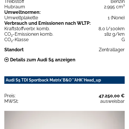
Treibstoff
Benzin
Hubraum
2.995 cm³
Umweltnormen:
Umweltplakette
1 (None)
Verbrauch und Emissionen nach WLTP:
Kraftstoffverbr. komb.
8,0 l/100km
CO
-Emissionen komb.
182 g/km
2
CO
-Klasse
G
2
Standort
Zentrallager
Details zum Audi S5 anzeigen
Audi S5 TDI Sportback Matrix*B&O**AHK*Head_up
Preis:
47.250,00 €
MWSt:
ausweisbar