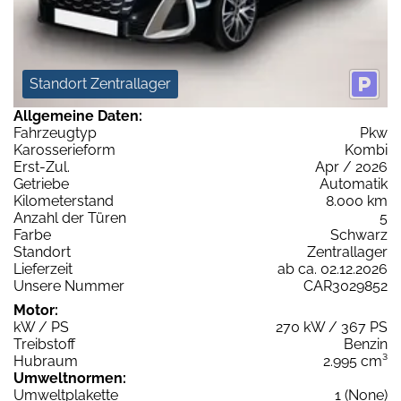
Standort Zentrallager
Allgemeine Daten:
Fahrzeugtyp
Pkw
Karosserieform
Kombi
Erst-Zul.
Apr / 2026
Getriebe
Automatik
Kilometerstand
8.000 km
Anzahl der Türen
5
Farbe
Schwarz
Standort
Zentrallager
Lieferzeit
ab ca. 02.12.2026
Unsere Nummer
CAR3029852
Motor:
kW / PS
270 kW / 367 PS
Treibstoff
Benzin
Hubraum
2.995 cm³
Umweltnormen:
Umweltplakette
1 (None)