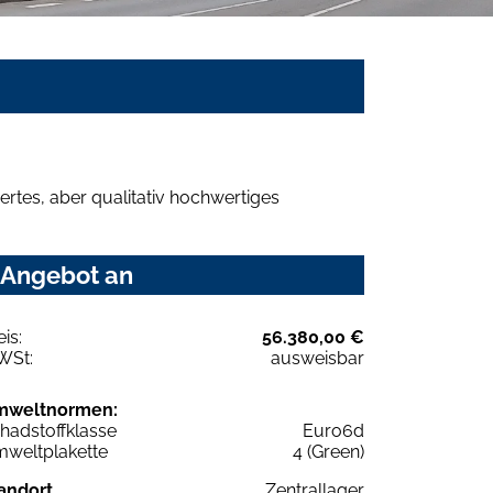
rtes, aber qualitativ hochwertiges
r Angebot an
eis:
56.380,00 €
WSt:
ausweisbar
mweltnormen:
hadstoffklasse
Euro6d
weltplakette
4 (Green)
andort
Zentrallager