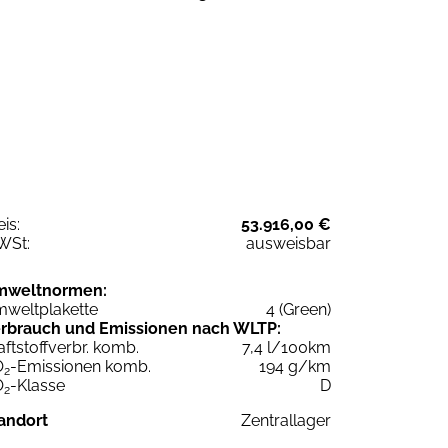
eis:
53.916,00 €
WSt:
ausweisbar
mweltnormen:
weltplakette
4 (Green)
rbrauch und Emissionen nach WLTP:
aftstoffverbr. komb.
7,4 l/100km
O
-Emissionen komb.
194 g/km
2
O
-Klasse
D
2
andort
Zentrallager