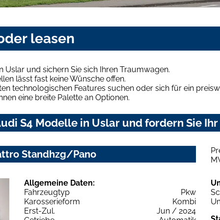
 oder leasen
n Uslar und sichern Sie sich Ihren Traumwagen.
len lässt fast keine Wünsche offen.
en technologischen Features suchen oder sich für ein preiswe
hnen eine breite Palette an Optionen.
di S4 Modelle in Uslar und fordern Sie Ih
Pr
uattro Standhzg/Pano
M
Allgemeine Daten:
U
Fahrzeugtyp
Pkw
Sc
Karosserieform
Kombi
Um
Erst-Zul.
Jun / 2024
St