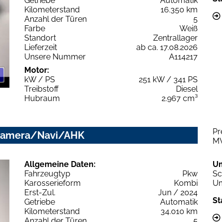
Getriebe
Automatik
Kilometerstand
16.350 km
Anzahl der Türen
5
Farbe
Weiß
Standort
Zentrallager
Lieferzeit
ab ca. 17.08.2026
Unsere Nummer
A114217
Motor:
kW / PS
251 kW / 341 PS
Treibstoff
Diesel
Hubraum
2.967 cm³
Pr
D/Kamera/Navi/AHK
M
Allgemeine Daten:
U
Fahrzeugtyp
Pkw
Sc
Karosserieform
Kombi
Um
Erst-Zul.
Jun / 2024
St
Getriebe
Automatik
Kilometerstand
34.010 km
Anzahl der Türen
5