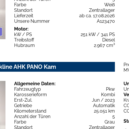
Farbe
Weiß
Standort
Zentrallager
Lieferzeit
ab ca. 17.08.2026
Unsere Nummer
A123470
Motor:
kW / PS
251 kW / 341 PS
Treibstoff
Diesel
Hubraum
2.967 cm³
Pr
ackline AHK PANO Kam
M
Allgemeine Daten:
U
Fahrzeugtyp
Pkw
Um
Karosserieform
Kombi
Ve
Erst-Zul.
Jun / 2023
Kr
Getriebe
Automatik
C
Kilometerstand
25.051 km
C
Anzahl der Türen
5
St
Farbe
Grau
Standort
Zentrallager