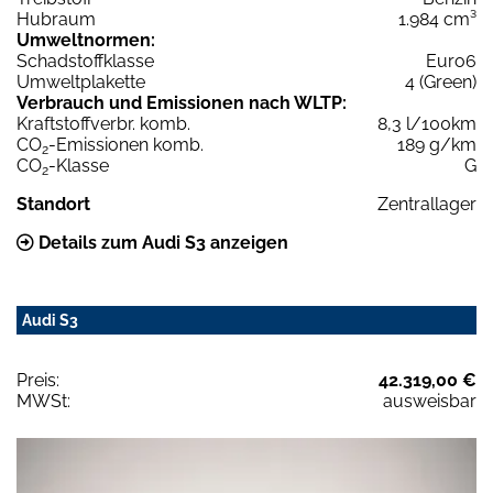
Hubraum
1.984 cm³
Umweltnormen:
Schadstoffklasse
Euro6
Umweltplakette
4 (Green)
Verbrauch und Emissionen nach WLTP:
Kraftstoffverbr. komb.
8,3 l/100km
CO
-Emissionen komb.
189 g/km
2
CO
-Klasse
G
2
Standort
Zentrallager
Details zum Audi S3 anzeigen
Audi S3
Preis:
42.319,00 €
MWSt:
ausweisbar