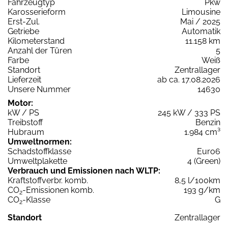
Fahrzeugtyp
Pkw
Karosserieform
Limousine
Erst-Zul.
Mai / 2025
Getriebe
Automatik
Kilometerstand
11.158 km
Anzahl der Türen
5
Farbe
Weiß
Standort
Zentrallager
Lieferzeit
ab ca. 17.08.2026
Unsere Nummer
14630
Motor:
kW / PS
245 kW / 333 PS
Treibstoff
Benzin
Hubraum
1.984 cm³
Umweltnormen:
Schadstoffklasse
Euro6
Umweltplakette
4 (Green)
Verbrauch und Emissionen nach WLTP:
Kraftstoffverbr. komb.
8,5 l/100km
CO
-Emissionen komb.
193 g/km
2
CO
-Klasse
G
2
Standort
Zentrallager