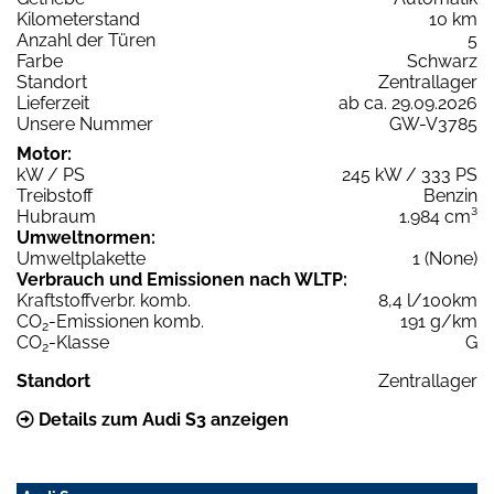
Kilometerstand
10 km
Anzahl der Türen
5
Farbe
Schwarz
Standort
Zentrallager
Lieferzeit
ab ca. 29.09.2026
Unsere Nummer
GW-V3785
Motor:
kW / PS
245 kW / 333 PS
Treibstoff
Benzin
Hubraum
1.984 cm³
Umweltnormen:
Umweltplakette
1 (None)
Verbrauch und Emissionen nach WLTP:
Kraftstoffverbr. komb.
8,4 l/100km
CO
-Emissionen komb.
191 g/km
2
CO
-Klasse
G
2
Standort
Zentrallager
Details zum Audi S3 anzeigen