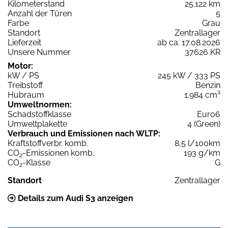
Kilometerstand
25.122 km
Anzahl der Türen
5
Farbe
Grau
Standort
Zentrallager
Lieferzeit
ab ca. 17.08.2026
Unsere Nummer
37626 KR
Motor:
kW / PS
245 kW / 333 PS
Treibstoff
Benzin
Hubraum
1.984 cm³
Umweltnormen:
Schadstoffklasse
Euro6
Umweltplakette
4 (Green)
Verbrauch und Emissionen nach WLTP:
Kraftstoffverbr. komb.
8,5 l/100km
CO
-Emissionen komb.
193 g/km
2
CO
-Klasse
G
2
Standort
Zentrallager
Details zum Audi S3 anzeigen