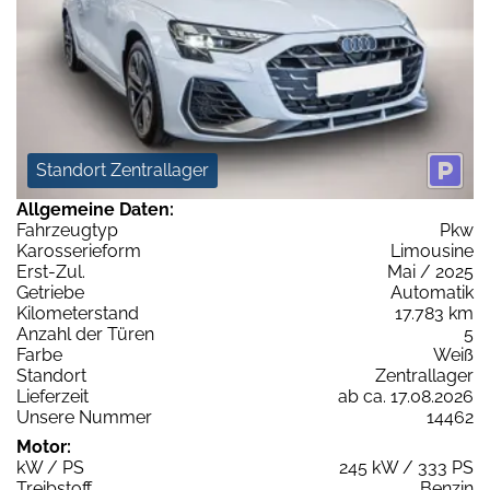
Standort Zentrallager
Allgemeine Daten:
Fahrzeugtyp
Pkw
Karosserieform
Limousine
Erst-Zul.
Mai / 2025
Getriebe
Automatik
Kilometerstand
17.783 km
Anzahl der Türen
5
Farbe
Weiß
Standort
Zentrallager
Lieferzeit
ab ca. 17.08.2026
Unsere Nummer
14462
Motor:
kW / PS
245 kW / 333 PS
Treibstoff
Benzin