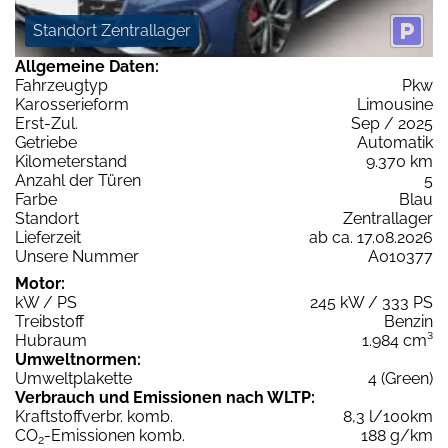
Standort Zentrallager
Allgemeine Daten:
Fahrzeugtyp
Pkw
Karosserieform
Limousine
Erst-Zul.
Sep / 2025
Getriebe
Automatik
Kilometerstand
9.370 km
Anzahl der Türen
5
Farbe
Blau
Standort
Zentrallager
Lieferzeit
ab ca. 17.08.2026
Unsere Nummer
A010377
Motor:
kW / PS
245 kW / 333 PS
Treibstoff
Benzin
Hubraum
1.984 cm³
Umweltnormen:
Umweltplakette
4 (Green)
Verbrauch und Emissionen nach WLTP:
Kraftstoffverbr. komb.
8,3 l/100km
CO
-Emissionen komb.
188 g/km
2