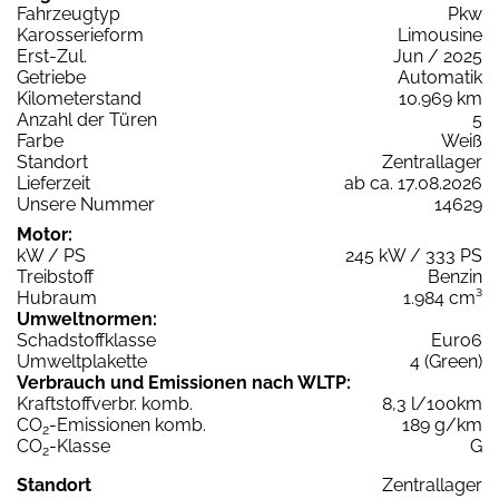
Fahrzeugtyp
Pkw
Karosserieform
Limousine
Erst-Zul.
Jun / 2025
Getriebe
Automatik
Kilometerstand
10.969 km
Anzahl der Türen
5
Farbe
Weiß
Standort
Zentrallager
Lieferzeit
ab ca. 17.08.2026
Unsere Nummer
14629
Motor:
kW / PS
245 kW / 333 PS
Treibstoff
Benzin
Hubraum
1.984 cm³
Umweltnormen:
Schadstoffklasse
Euro6
Umweltplakette
4 (Green)
Verbrauch und Emissionen nach WLTP:
Kraftstoffverbr. komb.
8,3 l/100km
CO
-Emissionen komb.
189 g/km
2
CO
-Klasse
G
2
Standort
Zentrallager