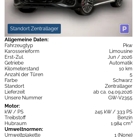
Standort Zentrallager
Allgemeine Daten:
Fahrzeugtyp
Pkw
Karosserieform
Limousine
Erst-Zul.
Jun / 2026
Getriebe
Automatik
Kilometerstand
10 km
Anzahl der Türen
5
Farbe
Schwarz
Standort
Zentrallager
Lieferzeit
ab ca. 04.09.2026
Unsere Nummer
GW-V2355
Motor:
kW / PS
245 kW / 333 PS
Treibstoff
Benzin
Hubraum
1.984 cm³
Umweltnormen:
Umweltplakette
1 (None)