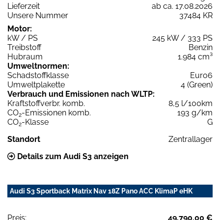
Lieferzeit
ab ca. 17.08.2026
Unsere Nummer
37484 KR
Motor:
kW / PS
245 kW / 333 PS
Treibstoff
Benzin
Hubraum
1.984 cm³
Umweltnormen:
Schadstoffklasse
Euro6
Umweltplakette
4 (Green)
Verbrauch und Emissionen nach WLTP:
Kraftstoffverbr. komb.
8,5 l/100km
CO
-Emissionen komb.
193 g/km
2
CO
-Klasse
G
2
Standort
Zentrallager
Details zum Audi S3 anzeigen
Audi S3 Sportback Matrix Nav 18Z Pano ACC KlimaP eHK
Preis:
49.790,00 €