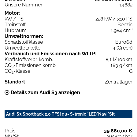
Unsere Nummer
14882
Motor:
kW / PS
228 kW / 310 PS
Treibstoff
Benzin
Hubraum
1.984 cm³
Umweltnormen:
Schadstoffklasse
Euro6d
Umweltplakette
4 (Green)
Verbrauch und Emissionen nach WLTP:
Kraftstoffverbr. komb.
8,1 l/100km
CO
-Emissionen komb.
183 g/km
2
CO
-Klasse
G
2
Standort
Zentrallager
Details zum Audi S3 anzeigen
Audi S3 Sportback 2.0 TFSI qu- S-tronic *LED*Navi*Sit
Preis:
39.660,00 €
MWSt:
ausweisbar