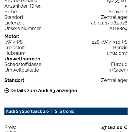
Kilometerstand
19.255 km
Anzahl der Türen
5
Farbe
Schwarz
Standort
Zentrallager
Lieferzeit
ab ca. 17.08.2026
Unsere Nummer
A118804
Motor:
kW / PS
228 kW / 310 PS
Treibstoff
Benzin
Hubraum
1.984 cm³
Umweltnormen:
Schadstoffklasse
Euro6d
Umweltplakette
4 (Green)
Standort
Zentrallager
Details zum Audi S3 anzeigen
Audi S3 Sportback 2.0 TFSI S tronic
Preis:
47.162,00 €