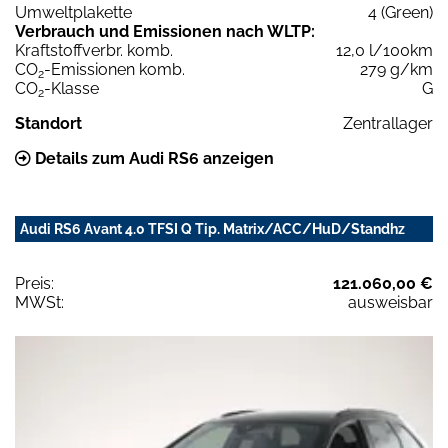
Umweltplakette
4 (Green)
Verbrauch und Emissionen nach WLTP:
Kraftstoffverbr. komb.
12,0 l/100km
CO
-Emissionen komb.
279 g/km
2
CO
-Klasse
G
2
Standort
Zentrallager
Details zum Audi RS6 anzeigen
Audi RS6 Avant 4.0 TFSI Q Tip. Matrix/ACC/HuD/Standhz
Preis:
121.060,00 €
MWSt:
ausweisbar