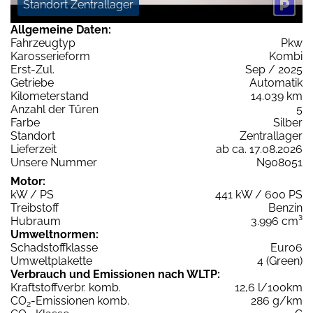
Standort Zentrallager
Allgemeine Daten:
Fahrzeugtyp
Pkw
Karosserieform
Kombi
Erst-Zul.
Sep / 2025
Getriebe
Automatik
Kilometerstand
14.039 km
Anzahl der Türen
5
Farbe
Silber
Standort
Zentrallager
Lieferzeit
ab ca. 17.08.2026
Unsere Nummer
N908051
Motor:
kW / PS
441 kW / 600 PS
Treibstoff
Benzin
Hubraum
3.996 cm³
Umweltnormen:
Schadstoffklasse
Euro6
Umweltplakette
4 (Green)
Verbrauch und Emissionen nach WLTP:
Kraftstoffverbr. komb.
12,6 l/100km
CO
-Emissionen komb.
286 g/km
2