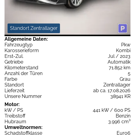
Standort Zentrallager
Allgemeine Daten:
Fahrzeugtyp
Pkw
Karosserieform
Kombi
Erst-Zul.
Jul / 2023
Getriebe
Automatik
Kilometerstand
71.852 km
Anzahl der Türen
5
Farbe
Grau
Standort
Zentrallager
Lieferzeit
ab ca. 17.08.2026
Unsere Nummer
38941 KR
Motor:
kW / PS
441 kW / 600 PS
Treibstoff
Benzin
Hubraum
3.996 cm³
Umweltnormen:
Schadstoffklasse
Euro6