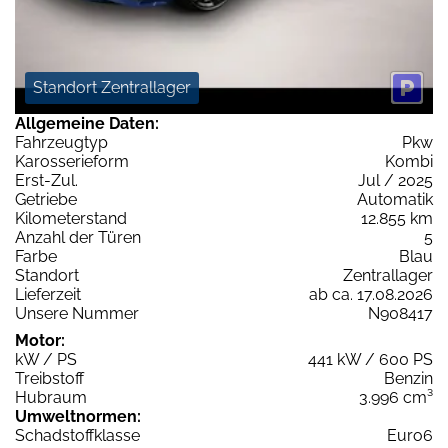
Standort Zentrallager
Allgemeine Daten:
Fahrzeugtyp
Pkw
Karosserieform
Kombi
Erst-Zul.
Jul / 2025
Getriebe
Automatik
Kilometerstand
12.855 km
Anzahl der Türen
5
Farbe
Blau
Standort
Zentrallager
Lieferzeit
ab ca. 17.08.2026
Unsere Nummer
N908417
Motor:
kW / PS
441 kW / 600 PS
Treibstoff
Benzin
Hubraum
3.996 cm³
Umweltnormen:
Schadstoffklasse
Euro6