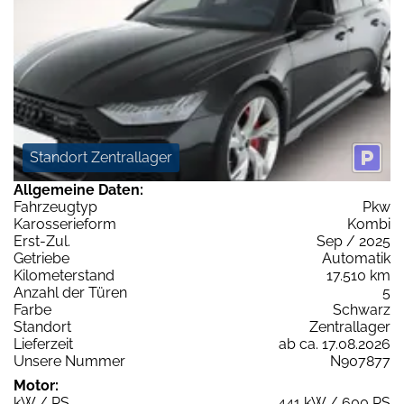
Standort Zentrallager
Allgemeine Daten:
Fahrzeugtyp
Pkw
Karosserieform
Kombi
Erst-Zul.
Sep / 2025
Getriebe
Automatik
Kilometerstand
17.510 km
Anzahl der Türen
5
Farbe
Schwarz
Standort
Zentrallager
Lieferzeit
ab ca. 17.08.2026
Unsere Nummer
N907877
Motor:
kW / PS
441 kW / 600 PS