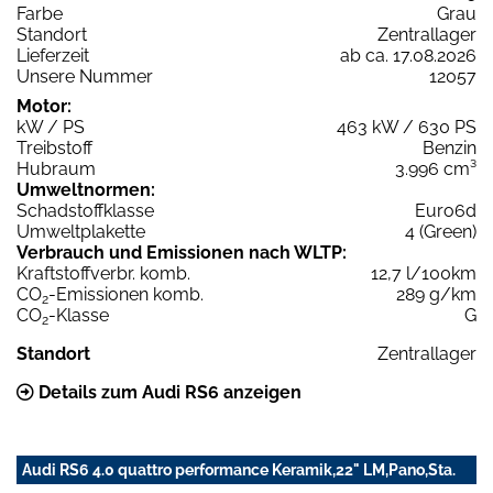
Farbe
Grau
Standort
Zentrallager
Lieferzeit
ab ca. 17.08.2026
Unsere Nummer
12057
Motor:
kW / PS
463 kW / 630 PS
Treibstoff
Benzin
Hubraum
3.996 cm³
Umweltnormen:
Schadstoffklasse
Euro6d
Umweltplakette
4 (Green)
Verbrauch und Emissionen nach WLTP:
Kraftstoffverbr. komb.
12,7 l/100km
CO
-Emissionen komb.
289 g/km
2
CO
-Klasse
G
2
Standort
Zentrallager
Details zum Audi RS6 anzeigen
Audi RS6 4.0 quattro performance Keramik,22" LM,Pano,Sta.