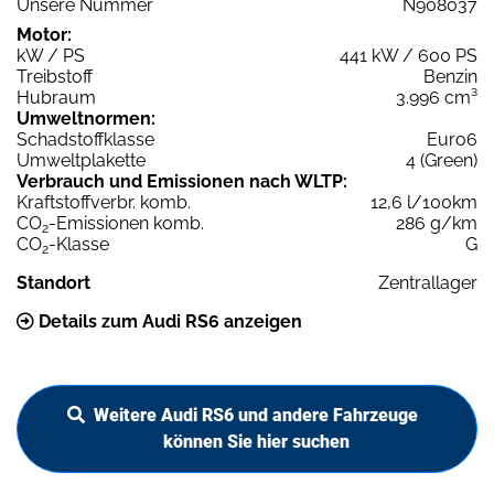
Unsere Nummer
N908037
Motor:
kW / PS
441 kW / 600 PS
Treibstoff
Benzin
Hubraum
3.996 cm³
Umweltnormen:
Schadstoffklasse
Euro6
Umweltplakette
4 (Green)
Verbrauch und Emissionen nach WLTP:
Kraftstoffverbr. komb.
12,6 l/100km
CO
-Emissionen komb.
286 g/km
2
CO
-Klasse
G
2
Standort
Zentrallager
Details zum Audi RS6 anzeigen
Weitere Audi RS6 und andere Fahrzeuge
können Sie hier suchen