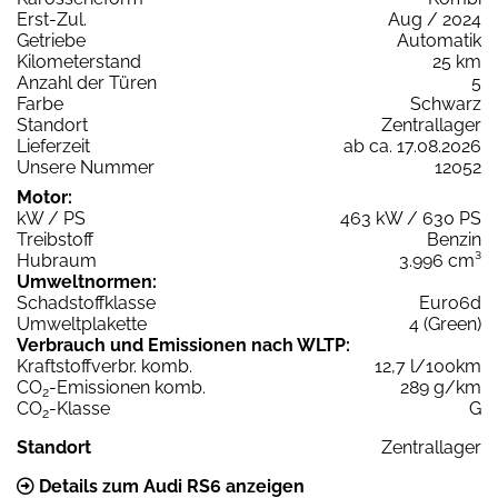
Erst-Zul.
Aug / 2024
Getriebe
Automatik
Kilometerstand
25 km
Anzahl der Türen
5
Farbe
Schwarz
Standort
Zentrallager
Lieferzeit
ab ca. 17.08.2026
Unsere Nummer
12052
Motor:
kW / PS
463 kW / 630 PS
Treibstoff
Benzin
Hubraum
3.996 cm³
Umweltnormen:
Schadstoffklasse
Euro6d
Umweltplakette
4 (Green)
Verbrauch und Emissionen nach WLTP:
Kraftstoffverbr. komb.
12,7 l/100km
CO
-Emissionen komb.
289 g/km
2
CO
-Klasse
G
2
Standort
Zentrallager
Details zum Audi RS6 anzeigen