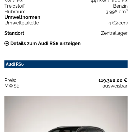
kW / PS
441 kW / 600 PS
Treibstoff
Benzin
Hubraum
3.996 cm³
Umweltnormen:
Umweltplakette
4 (Green)
Standort
Zentrallager
Details zum Audi RS6 anzeigen
Audi RS6
Preis:
119.368,00 €
MWSt:
ausweisbar