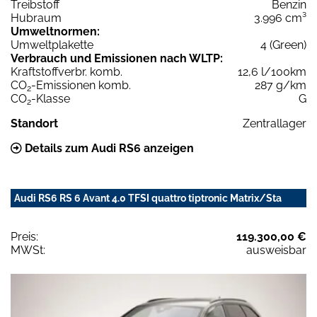
Treibstoff
Benzin
Hubraum
3.996 cm³
Umweltnormen:
Umweltplakette
4 (Green)
Verbrauch und Emissionen nach WLTP:
Kraftstoffverbr. komb.
12,6 l/100km
CO
-Emissionen komb.
287 g/km
2
CO
-Klasse
G
2
Standort
Zentrallager
Details zum Audi RS6 anzeigen
Audi RS6 RS 6 Avant 4.0 TFSI quattro tiptronic Matrix/Sta
Preis:
119.300,00 €
MWSt:
ausweisbar