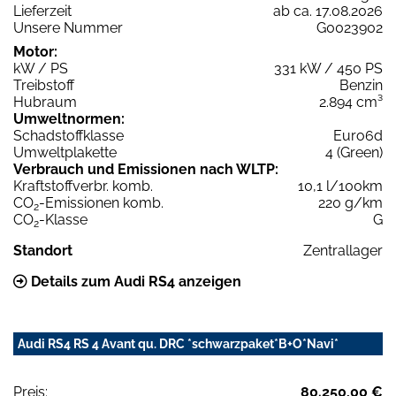
Lieferzeit
ab ca. 17.08.2026
Unsere Nummer
G0023902
Motor:
kW / PS
331 kW / 450 PS
Treibstoff
Benzin
Hubraum
2.894 cm³
Umweltnormen:
Schadstoffklasse
Euro6d
Umweltplakette
4 (Green)
Verbrauch und Emissionen nach WLTP:
Kraftstoffverbr. komb.
10,1 l/100km
CO
-Emissionen komb.
220 g/km
2
CO
-Klasse
G
2
Standort
Zentrallager
Details zum Audi RS4 anzeigen
Audi RS4 RS 4 Avant qu. DRC *schwarzpaket*B+O*Navi*
Preis:
80.250,00 €