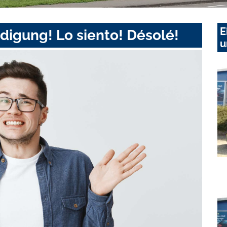
E
digung! Lo siento! Désolé!
u