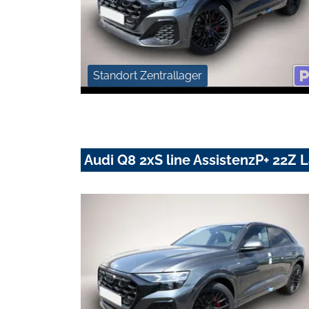
Standort Zentrallager
Audi Q8 2xS line AssistenzP+ 22Z