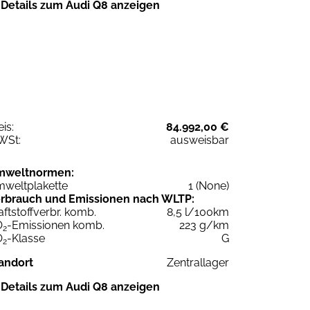
Details zum Audi Q8 anzeigen
eis:
84.992,00 €
WSt:
ausweisbar
mweltnormen:
weltplakette
1 (None)
rbrauch und Emissionen nach WLTP:
aftstoffverbr. komb.
8,5 l/100km
O
-Emissionen komb.
223 g/km
2
O
-Klasse
G
2
andort
Zentrallager
Details zum Audi Q8 anzeigen