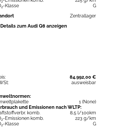
O
-Emissionen komb.
225 g/km
2
O
-Klasse
G
2
andort
Zentrallager
Details zum Audi Q8 anzeigen
eis:
84.992,00 €
WSt:
ausweisbar
mweltnormen:
weltplakette
1 (None)
rbrauch und Emissionen nach WLTP:
aftstoffverbr. komb.
8,5 l/100km
O
-Emissionen komb.
223 g/km
2
O
-Klasse
G
2