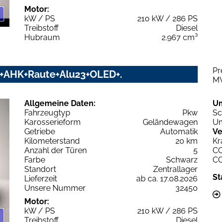
Motor:
kW / PS
210 kW / 286 PS
Treibstoff
Diesel
Hubraum
2.967 cm³
Pr
UD+AHK+Raute+Alu23+OLED+.
M
Allgemeine Daten:
U
Fahrzeugtyp
Pkw
Sc
Karosserieform
Geländewagen
Um
Getriebe
Automatik
Ve
Kilometerstand
20 km
Kr
Anzahl der Türen
5
C
Farbe
Schwarz
C
Standort
Zentrallager
St
Lieferzeit
ab ca. 17.08.2026
Unsere Nummer
32450
Motor:
kW / PS
210 kW / 286 PS
Treibstoff
Diesel