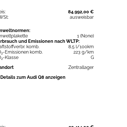
eis:
84.992,00 €
WSt:
ausweisbar
mweltnormen:
weltplakette
1 (None)
rbrauch und Emissionen nach WLTP:
aftstoffverbr. komb.
8,5 l/100km
O
-Emissionen komb.
223 g/km
2
O
-Klasse
G
2
andort
Zentrallager
Details zum Audi Q8 anzeigen