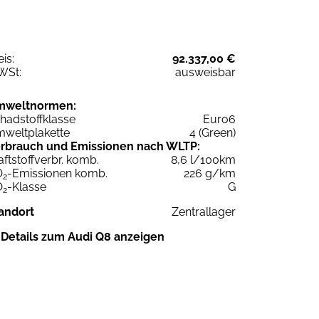
eis:
92.337,00 €
WSt:
ausweisbar
mweltnormen:
hadstoffklasse
Euro6
weltplakette
4 (Green)
rbrauch und Emissionen nach WLTP:
aftstoffverbr. komb.
8,6 l/100km
O
-Emissionen komb.
226 g/km
2
O
-Klasse
G
2
andort
Zentrallager
Details zum Audi Q8 anzeigen