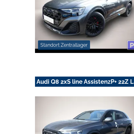
Standort Zentrallager
Audi Q8 2xS line AssistenzP+ 22Z