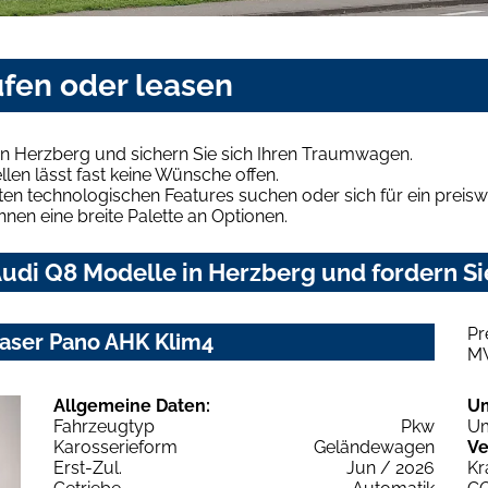
ufen oder leasen
in Herzberg und sichern Sie sich Ihren Traumwagen.
len lässt fast keine Wünsche offen.
en technologischen Features suchen oder sich für ein preiswe
hnen eine breite Palette an Optionen.
udi Q8 Modelle in Herzberg und fordern Si
Pr
Laser Pano AHK Klim4
M
Allgemeine Daten:
U
Fahrzeugtyp
Pkw
Um
Karosserieform
Geländewagen
Ve
Erst-Zul.
Jun / 2026
Kr