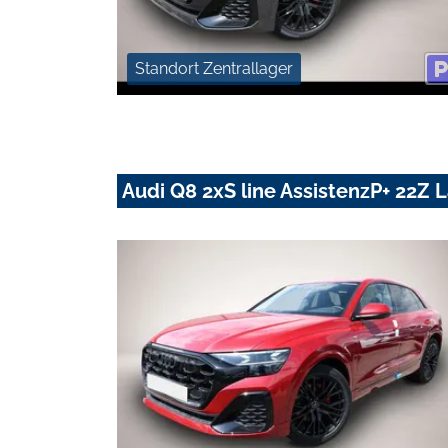
Standort Zentrallager
Audi Q8 2xS line AssistenzP+ 22Z