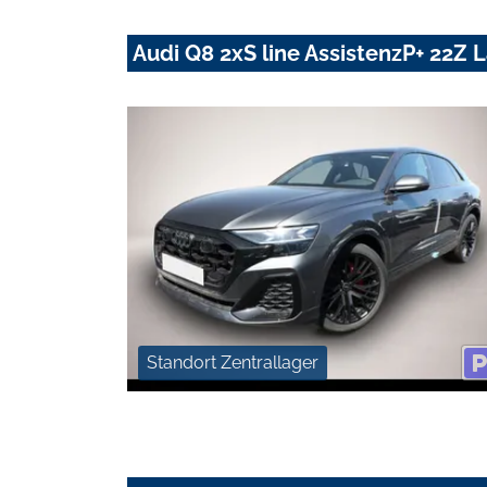
Audi Q8 2xS line AssistenzP+ 22Z
Standort Zentrallager