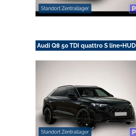
Standort Zentrallager
Audi Q8 50 TDI quattro S line+H
Standort Zentrallager