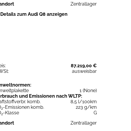
andort
Zentrallager
Details zum Audi Q8 anzeigen
eis:
87.219,00 €
WSt:
ausweisbar
mweltnormen:
weltplakette
1 (None)
rbrauch und Emissionen nach WLTP:
aftstoffverbr. komb.
8,5 l/100km
O
-Emissionen komb.
223 g/km
2
O
-Klasse
G
2
andort
Zentrallager