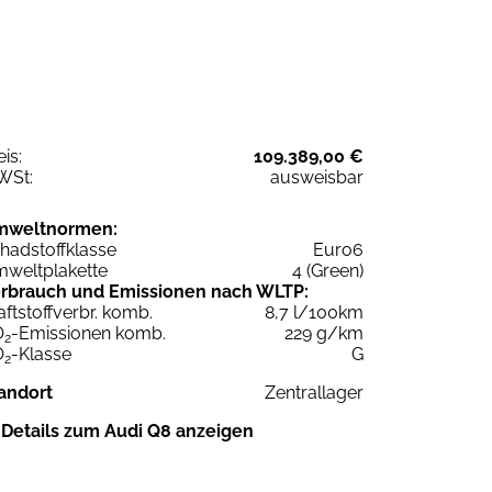
eis:
109.389,00 €
WSt:
ausweisbar
mweltnormen:
hadstoffklasse
Euro6
weltplakette
4 (Green)
rbrauch und Emissionen nach WLTP:
aftstoffverbr. komb.
8,7 l/100km
O
-Emissionen komb.
229 g/km
2
O
-Klasse
G
2
andort
Zentrallager
Details zum Audi Q8 anzeigen