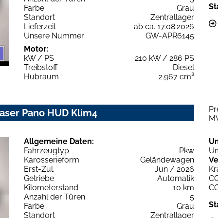
St
Farbe
Grau
Standort
Zentrallager
Lieferzeit
ab ca. 17.08.2026
Unsere Nummer
GW-APR6145
Motor:
kW / PS
210 kW / 286 PS
Treibstoff
Diesel
Hubraum
2.967 cm³
Pr
 Laser Pano HUD Klim4
M
Allgemeine Daten:
U
Fahrzeugtyp
Pkw
Um
Karosserieform
Geländewagen
Ve
Erst-Zul.
Jun / 2026
Kr
Getriebe
Automatik
C
Kilometerstand
10 km
C
Anzahl der Türen
5
St
Farbe
Grau
Standort
Zentrallager