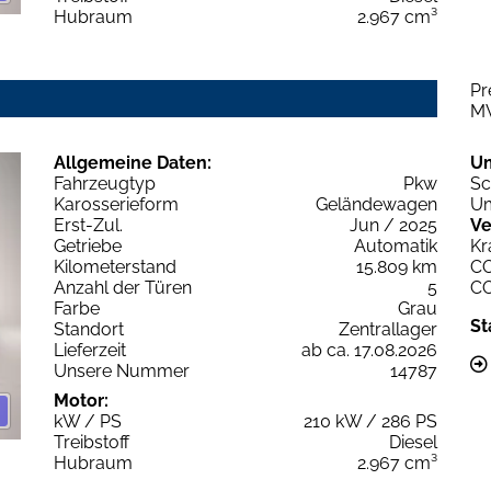
Hubraum
2.967 cm³
Pr
M
Allgemeine Daten:
U
Fahrzeugtyp
Pkw
Sc
Karosserieform
Geländewagen
Um
Erst-Zul.
Jun / 2025
Ve
Getriebe
Automatik
Kr
Kilometerstand
15.809 km
C
Anzahl der Türen
5
C
Farbe
Grau
St
Standort
Zentrallager
Lieferzeit
ab ca. 17.08.2026
Unsere Nummer
14787
Motor:
kW / PS
210 kW / 286 PS
Treibstoff
Diesel
Hubraum
2.967 cm³