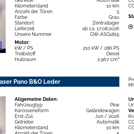
Getriebe
Automatik
C
Kilometerstand
10 km
C
Anzahl der Türen
5
St
Farbe
Grau
Standort
Zentrallager
Lieferzeit
ab ca. 17.08.2026
Unsere Nummer
GW-ASG1815
Motor:
kW / PS
210 kW / 286 PS
Treibstoff
Diesel
Hubraum
2.967 cm³
Pr
 Laser Pano B&O Leder
M
Allgemeine Daten:
U
Fahrzeugtyp
Pkw
Um
Karosserieform
Geländewagen
Ve
Erst-Zul.
Jun / 2026
Kr
Getriebe
Automatik
C
Kilometerstand
10 km
C
Anzahl der Türen
5