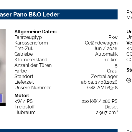
Pr
 Laser Pano B&O Leder
M
Allgemeine Daten:
U
Fahrzeugtyp
Pkw
Um
Karosserieform
Geländewagen
Ve
Erst-Zul.
Jun / 2026
Kr
Getriebe
Automatik
C
Kilometerstand
10 km
C
Anzahl der Türen
5
St
Farbe
Grau
Standort
Zentrallager
Lieferzeit
ab ca. 17.08.2026
Unsere Nummer
GW-AML6318
Motor:
kW / PS
210 kW / 286 PS
Treibstoff
Diesel
Hubraum
2.967 cm³