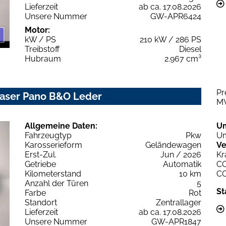
Lieferzeit
ab ca. 17.08.2026
Unsere Nummer
GW-APR6424
Motor:
kW / PS
210 kW / 286 PS
Treibstoff
Diesel
Hubraum
2.967 cm³
Pr
 Laser Pano B&O Leder
M
Allgemeine Daten:
U
Fahrzeugtyp
Pkw
Um
Karosserieform
Geländewagen
Ve
Erst-Zul.
Jun / 2026
Kr
Getriebe
Automatik
C
Kilometerstand
10 km
C
Anzahl der Türen
5
St
Farbe
Rot
Standort
Zentrallager
Lieferzeit
ab ca. 17.08.2026
Unsere Nummer
GW-APR1847