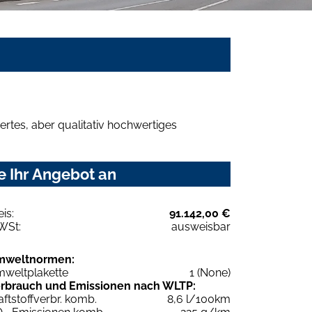
rtes, aber qualitativ hochwertiges
e Ihr Angebot an
eis:
91.142,00 €
WSt:
ausweisbar
mweltnormen:
weltplakette
1 (None)
rbrauch und Emissionen nach WLTP:
aftstoffverbr. komb.
8,6 l/100km