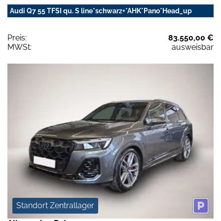
Audi Q7 55 TFSI qu. S line*schwarz+*AHK*Pano*Head_up
Preis:
83.550,00 €
MWSt:
ausweisbar
Standort Zentrallager