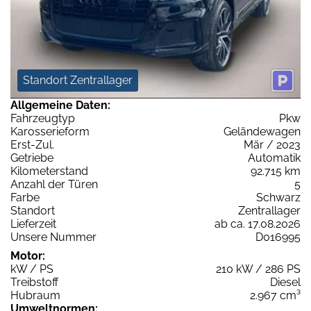
Standort Zentrallager
Allgemeine Daten:
Fahrzeugtyp
Pkw
Karosserieform
Geländewagen
Erst-Zul.
Mär / 2023
Getriebe
Automatik
Kilometerstand
92.715 km
Anzahl der Türen
5
Farbe
Schwarz
Standort
Zentrallager
Lieferzeit
ab ca. 17.08.2026
Unsere Nummer
D016995
Motor:
kW / PS
210 kW / 286 PS
Treibstoff
Diesel
Hubraum
2.967 cm³
Umweltnormen: