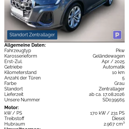
Standort Zentrallager
Allgemeine Daten:
Fahrzeugtyp
Pkw
Karosserieform
Geländewagen
Erst-Zul.
Apr / 2025
Getriebe
Automatik
Kilometerstand
10 km
Anzahl der Türen
5
Farbe
Grau
Standort
Zentrallager
Lieferzeit
ab ca. 17.08.2026
Unsere Nummer
SD039565
Motor:
kW / PS
170 kW / 231 PS
Treibstoff
Diesel
Hubraum
2.967 cm³