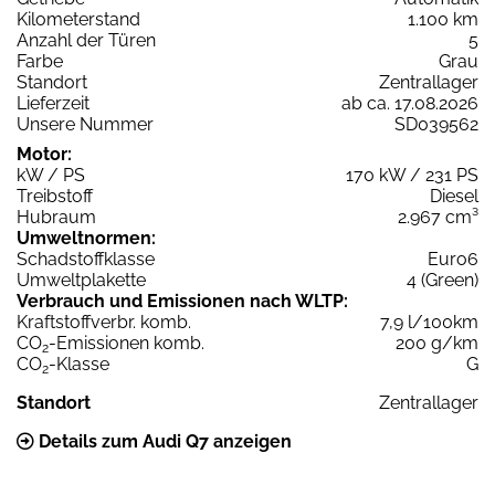
Kilometerstand
1.100 km
Anzahl der Türen
5
Farbe
Grau
Standort
Zentrallager
Lieferzeit
ab ca. 17.08.2026
Unsere Nummer
SD039562
Motor:
kW / PS
170 kW / 231 PS
Treibstoff
Diesel
Hubraum
2.967 cm³
Umweltnormen:
Schadstoffklasse
Euro6
Umweltplakette
4 (Green)
Verbrauch und Emissionen nach WLTP:
Kraftstoffverbr. komb.
7,9 l/100km
CO
-Emissionen komb.
200 g/km
2
CO
-Klasse
G
2
Standort
Zentrallager
Details zum Audi Q7 anzeigen