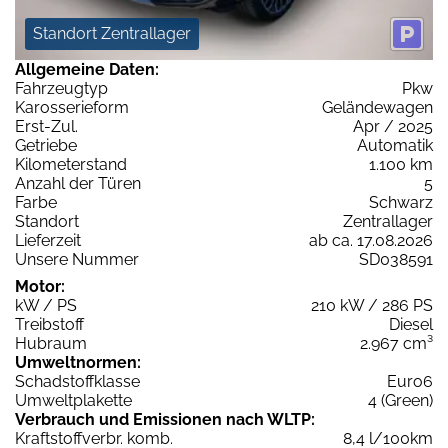
Standort Zentrallager
Allgemeine Daten:
Fahrzeugtyp
Pkw
Karosserieform
Geländewagen
Erst-Zul.
Apr / 2025
Getriebe
Automatik
Kilometerstand
1.100 km
Anzahl der Türen
5
Farbe
Schwarz
Standort
Zentrallager
Lieferzeit
ab ca. 17.08.2026
Unsere Nummer
SD038591
Motor:
kW / PS
210 kW / 286 PS
Treibstoff
Diesel
Hubraum
2.967 cm³
Umweltnormen:
Schadstoffklasse
Euro6
Umweltplakette
4 (Green)
Verbrauch und Emissionen nach WLTP:
Kraftstoffverbr. komb.
8,4 l/100km