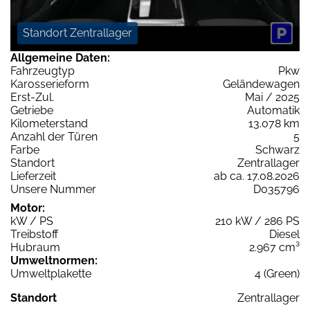
Standort Zentrallager
Allgemeine Daten:
Fahrzeugtyp
Pkw
Karosserieform
Geländewagen
Erst-Zul.
Mai / 2025
Getriebe
Automatik
Kilometerstand
13.078 km
Anzahl der Türen
5
Farbe
Schwarz
Standort
Zentrallager
Lieferzeit
ab ca. 17.08.2026
Unsere Nummer
D035796
Motor:
kW / PS
210 kW / 286 PS
Treibstoff
Diesel
Hubraum
2.967 cm³
Umweltnormen:
Umweltplakette
4 (Green)
Standort
Zentrallager