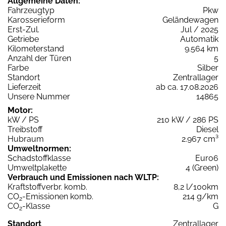
Allgemeine Daten:
Fahrzeugtyp
Pkw
Karosserieform
Geländewagen
Erst-Zul.
Jul / 2025
Getriebe
Automatik
Kilometerstand
9.564 km
Anzahl der Türen
5
Farbe
Silber
Standort
Zentrallager
Lieferzeit
ab ca. 17.08.2026
Unsere Nummer
14865
Motor:
kW / PS
210 kW / 286 PS
Treibstoff
Diesel
Hubraum
2.967 cm³
Umweltnormen:
Schadstoffklasse
Euro6
Umweltplakette
4 (Green)
Verbrauch und Emissionen nach WLTP:
Kraftstoffverbr. komb.
8,2 l/100km
CO
-Emissionen komb.
214 g/km
2
CO
-Klasse
G
2
Standort
Zentrallager