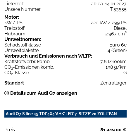
Lieferzeit
ab ca. 14.01.2027
Unsere Nummer
T.53555
Motor:
kW / PS
220 kW / 299 PS
Treibstoff
Diesel
Hubraum
2.967 cm³
Umweltnormen:
Schadstoffklasse
Euro 6e
Umweltplakette
4 (Green)
Verbrauch und Emissionen nach WLTP:
Kraftstoffverbr. komb.
7,6 l/100km
CO
-Emissionen komb.
198 g/km
2
CO
-Klasse
G
2
Standort
Zentrallager
Details zum Audi Q7 anzeigen
Audi Q7 S line 45 TDI*4X4*AHK*LED*7-SITZE*20 ZOLL*PAN
Preis:
81.449,00 €