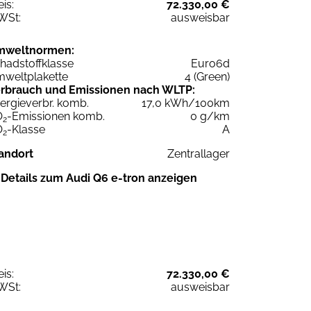
eis:
72.330,00 €
WSt:
ausweisbar
mweltnormen:
hadstoffklasse
Euro6d
weltplakette
4 (Green)
rbrauch und Emissionen nach WLTP:
ergieverbr. komb.
17,0 kWh/100km
O
-Emissionen komb.
0 g/km
2
O
-Klasse
A
2
andort
Zentrallager
Details zum Audi Q6 e-tron anzeigen
eis:
72.330,00 €
WSt:
ausweisbar