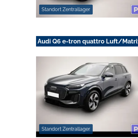
Standort Zentrallager
Audi Q6 e-tron quattro Luft/Matr
Standort Zentrallager