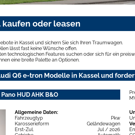
l kaufen oder leasen
ebote in Kassel und sichern Sie sich Ihren Traumwagen.
len lässt fast keine Wünsche offen.
en technologischen Features suchen oder sich für ein preiswe
hnen eine breite Palette an Optionen.
di Q6 e-tron Modelle in Kassel und forder
Pr
ch+ Pano HUD AHK B&O
M
Allgemeine Daten:
U
Fahrzeugtyp
Pkw
Um
Karosserieform
Geländewagen
Ve
Erst-Zul.
Jul / 2026
En