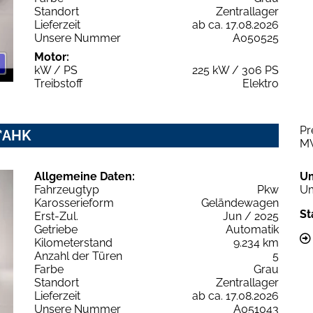
Standort
Zentrallager
Lieferzeit
ab ca. 17.08.2026
Unsere Nummer
A050525
Motor:
kW / PS
225 kW / 306 PS
Treibstoff
Elektro
Pr
x*AHK
M
Allgemeine Daten:
U
Fahrzeugtyp
Pkw
Um
Karosserieform
Geländewagen
St
Erst-Zul.
Jun / 2025
Getriebe
Automatik
Kilometerstand
9.234 km
Anzahl der Türen
5
Farbe
Grau
Standort
Zentrallager
Lieferzeit
ab ca. 17.08.2026
Unsere Nummer
A051043