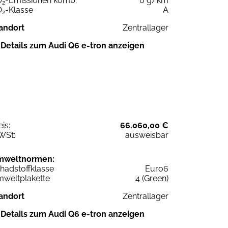
O
-Emissionen komb.
0 g/km
2
O
-Klasse
A
2
andort
Zentrallager
Details zum Audi Q6 e-tron anzeigen
eis:
66.060,00 €
WSt:
ausweisbar
mweltnormen:
hadstoffklasse
Euro6
weltplakette
4 (Green)
andort
Zentrallager
Details zum Audi Q6 e-tron anzeigen