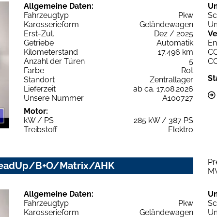
Allgemeine Daten:
U
Fahrzeugtyp
Pkw
Sc
Karosserieform
Geländewagen
Um
Erst-Zul.
Dez / 2025
Ve
Getriebe
Automatik
En
Kilometerstand
17.496 km
C
Anzahl der Türen
5
C
Farbe
Rot
St
Standort
Zentrallager
Lieferzeit
ab ca. 17.08.2026
Unsere Nummer
A100727
Motor:
kW / PS
285 kW / 387 PS
Treibstoff
Elektro
Pr
e HeadUp/B+O/Matrix/AHK
M
Allgemeine Daten:
U
Fahrzeugtyp
Pkw
Sc
Karosserieform
Geländewagen
Um