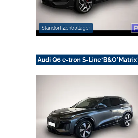
Standort Zentrallager
Audi Q6 e-tron S-Line*B&O*Matri