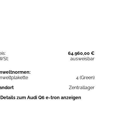
eis:
64.960,00 €
WSt:
ausweisbar
mweltnormen:
weltplakette
4 (Green)
andort
Zentrallager
Details zum Audi Q6 e-tron anzeigen