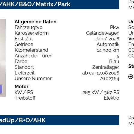
Pr
ano/AHK/B&O/Matrix/Park
M
Allgemeine Daten:
U
Fahrzeugtyp
Pkw
Sc
Karosserieform
Geländewagen
Um
Erst-Zul.
Jan / 2026
Ve
Getriebe
Automatik
En
Kilometerstand
14.900 km
C
Anzahl der Türen
5
C
Farbe
Blau
St
Standort
Zentrallager
Lieferzeit
ab ca. 17.08.2026
Unsere Nummer
A102764
Motor:
kW / PS
285 kW / 387 PS
Treibstoff
Elektro
Pr
HeadUp/B+O/AHK
M