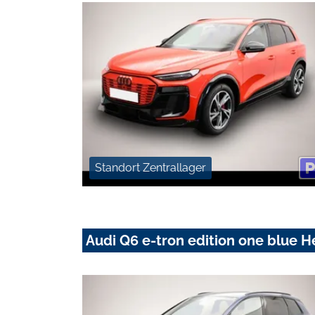
Standort Zentrallager
Audi Q6 e-tron edition one blu