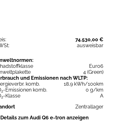
eis:
74.530,00 €
WSt:
ausweisbar
mweltnormen:
hadstoffklasse
Euro6
weltplakette
4 (Green)
rbrauch und Emissionen nach WLTP:
ergieverbr. komb.
18,9 kWh/100km
O
-Emissionen komb.
0 g/km
2
O
-Klasse
A
2
andort
Zentrallager
Details zum Audi Q6 e-tron anzeigen