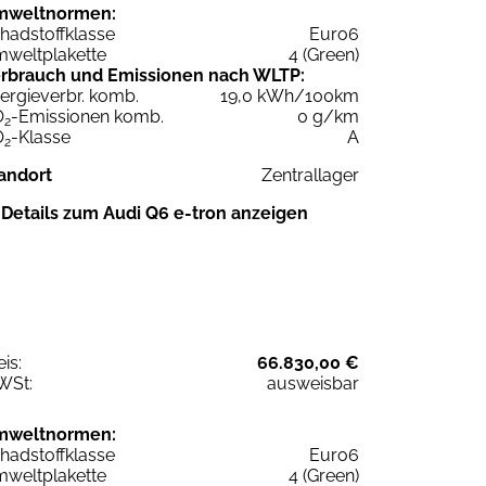
mweltnormen:
hadstoffklasse
Euro6
weltplakette
4 (Green)
rbrauch und Emissionen nach WLTP:
ergieverbr. komb.
19,0 kWh/100km
O
-Emissionen komb.
0 g/km
2
O
-Klasse
A
2
andort
Zentrallager
Details zum Audi Q6 e-tron anzeigen
eis:
66.830,00 €
WSt:
ausweisbar
mweltnormen:
hadstoffklasse
Euro6
weltplakette
4 (Green)