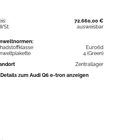
eis:
72.660,00 €
WSt:
ausweisbar
mweltnormen:
hadstoffklasse
Euro6d
weltplakette
4 (Green)
andort
Zentrallager
Details zum Audi Q6 e-tron anzeigen