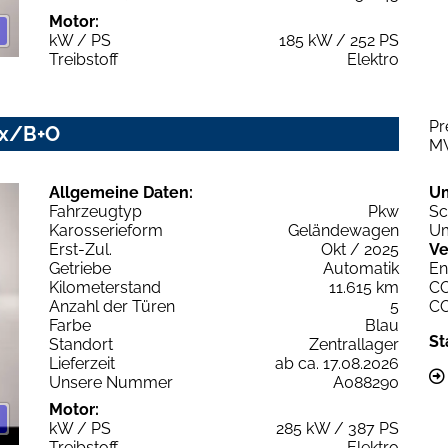
Motor:
kW / PS
185 kW / 252 PS
Treibstoff
Elektro
Pr
ix/B+O
M
Allgemeine Daten:
U
Fahrzeugtyp
Pkw
Sc
Karosserieform
Geländewagen
Um
Erst-Zul.
Okt / 2025
Ve
Getriebe
Automatik
En
Kilometerstand
11.615 km
C
Anzahl der Türen
5
C
Farbe
Blau
St
Standort
Zentrallager
Lieferzeit
ab ca. 17.08.2026
Unsere Nummer
A088290
Motor:
kW / PS
285 kW / 387 PS
Treibstoff
Elektro