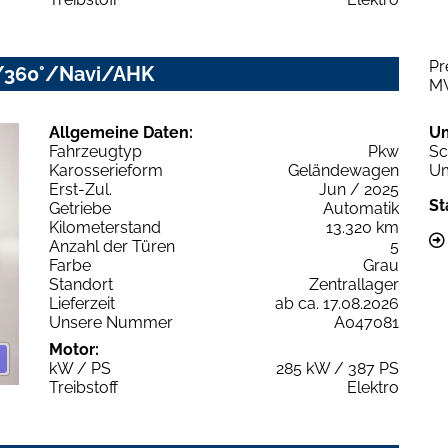
Pr
/360°/Navi/AHK
M
Allgemeine Daten:
U
Fahrzeugtyp
Pkw
Sc
Karosserieform
Geländewagen
Um
Erst-Zul.
Jun / 2025
St
Getriebe
Automatik
Kilometerstand
13.320 km
Anzahl der Türen
5
Farbe
Grau
Standort
Zentrallager
Lieferzeit
ab ca. 17.08.2026
Unsere Nummer
A047081
Motor:
kW / PS
285 kW / 387 PS
Treibstoff
Elektro