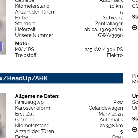
Getriebe
Automatik
C
Kilometerstand
10 km
C
Anzahl der Türen
5
St
Farbe
Schwarz
Standort
Zentrallager
Lieferzeit
ab ca. 13.09.2026
Unsere Nummer
GW-V3996
Motor:
kW / PS
225 kW / 306 PS
Treibstoff
Elektro
Pr
trix/HeadUp/AHK
M
Allgemeine Daten:
U
Fahrzeugtyp
Pkw
Sc
Karosserieform
Geländewagen
Um
Erst-Zul.
Mai / 2025
St
Getriebe
Automatik
Kilometerstand
20.938 km
Anzahl der Türen
5
Farbe
Grau