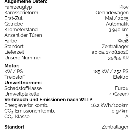
Allgemeine Daten:
Fahrzeugtyp
Pkw
Karosserieform
Geländewagen
Erst-Zul.
Mai / 2025
Getriebe
Automatik
Kilometerstand
3.940 km
Anzahl der Türen
5
Farbe
Weiß
Standort
Zentrallager
Lieferzeit
ab ca. 17.08.2026
Unsere Nummer
35855 KR
Motor:
kW / PS
185 kW / 252 PS
Treibstoff
Elektro
Umweltnormen:
Schadstoffklasse
Euro6
Umweltplakette
4 (Green)
Verbrauch und Emissionen nach WLTP:
Energieverbr. komb.
16,2 kWh/100km
CO
-Emissionen komb.
0 g/km
2
CO
-Klasse
A
2
Standort
Zentrallager