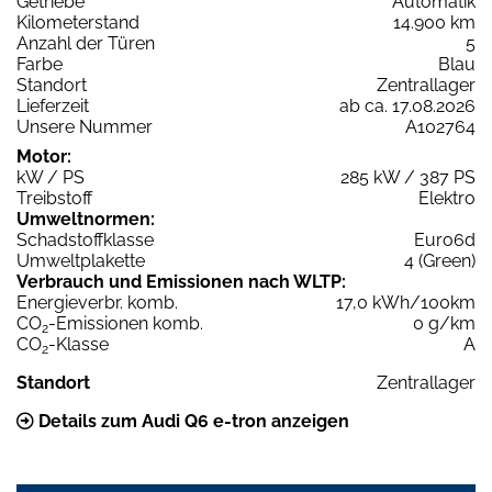
Getriebe
Automatik
Kilometerstand
14.900 km
Anzahl der Türen
5
Farbe
Blau
Standort
Zentrallager
Lieferzeit
ab ca. 17.08.2026
Unsere Nummer
A102764
Motor:
kW / PS
285 kW / 387 PS
Treibstoff
Elektro
Umweltnormen:
Schadstoffklasse
Euro6d
Umweltplakette
4 (Green)
Verbrauch und Emissionen nach WLTP:
Energieverbr. komb.
17,0 kWh/100km
CO
-Emissionen komb.
0 g/km
2
CO
-Klasse
A
2
Standort
Zentrallager
Details zum Audi Q6 e-tron anzeigen