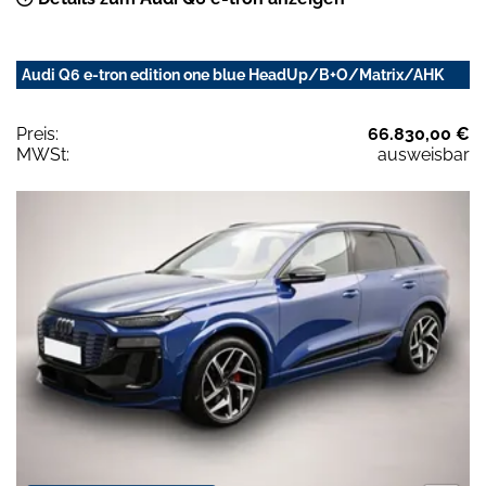
Audi Q6 e-tron edition one blue HeadUp/B+O/Matrix/AHK
Preis:
66.830,00 €
MWSt:
ausweisbar