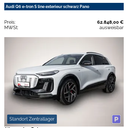
Audi Q6 e-tron S line exterieur schwarz Pano
Preis:
62.848,00 €
MWSt:
ausweisbar
Standort Zentrallager