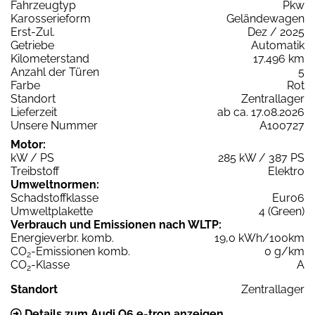
Fahrzeugtyp
Pkw
Karosserieform
Geländewagen
Erst-Zul.
Dez / 2025
Getriebe
Automatik
Kilometerstand
17.496 km
Anzahl der Türen
5
Farbe
Rot
Standort
Zentrallager
Lieferzeit
ab ca. 17.08.2026
Unsere Nummer
A100727
Motor:
kW / PS
285 kW / 387 PS
Treibstoff
Elektro
Umweltnormen:
Schadstoffklasse
Euro6
Umweltplakette
4 (Green)
Verbrauch und Emissionen nach WLTP:
Energieverbr. komb.
19,0 kWh/100km
CO
-Emissionen komb.
0 g/km
2
CO
-Klasse
A
2
Standort
Zentrallager
Details zum Audi Q6 e-tron anzeigen