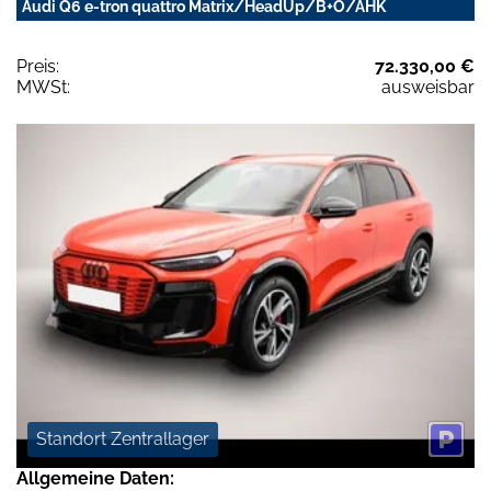
Audi Q6 e-tron quattro Matrix/HeadUp/B+O/AHK
Preis:
72.330,00 €
MWSt:
ausweisbar
Standort Zentrallager
Allgemeine Daten: