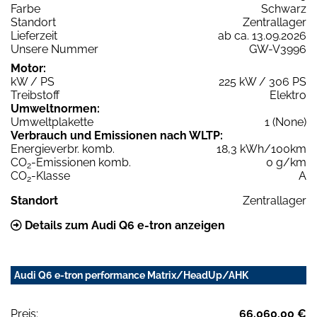
Farbe
Schwarz
Standort
Zentrallager
Lieferzeit
ab ca. 13.09.2026
Unsere Nummer
GW-V3996
Motor:
kW / PS
225 kW / 306 PS
Treibstoff
Elektro
Umweltnormen:
Umweltplakette
1 (None)
Verbrauch und Emissionen nach WLTP:
Energieverbr. komb.
18,3 kWh/100km
CO
-Emissionen komb.
0 g/km
2
CO
-Klasse
A
2
Standort
Zentrallager
Details zum Audi Q6 e-tron anzeigen
Audi Q6 e-tron performance Matrix/HeadUp/AHK
Preis:
66.060,00 €