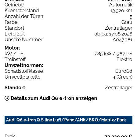
Getriebe
Automatik
Kilometerstand
13.320 km
Anzahl der Türen
5
Farbe
Grau
Standort
Zentrallager
Lieferzeit
ab ca. 17.08.2026
Unsere Nummer
A047081
Motor:
kW / PS
285 kW / 387 PS
Treibstoff
Elektro
Umweltnormen:
Schadstoffklasse
Euro6d
Umweltplakette
4 (Green)
Standort
Zentrallager
Details zum Audi Q6 e-tron anzeigen
Audi Q6 e-tron Q S line Luft/Pano/AHK/B&O/Matrix/Park
Preis:
72.330,00 €