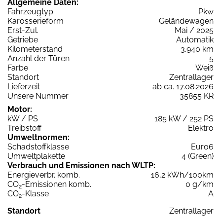
Allgemeine Daten:
Fahrzeugtyp
Pkw
Karosserieform
Geländewagen
Erst-Zul.
Mai / 2025
Getriebe
Automatik
Kilometerstand
3.940 km
Anzahl der Türen
5
Farbe
Weiß
Standort
Zentrallager
Lieferzeit
ab ca. 17.08.2026
Unsere Nummer
35855 KR
Motor:
kW / PS
185 kW / 252 PS
Treibstoff
Elektro
Umweltnormen:
Schadstoffklasse
Euro6
Umweltplakette
4 (Green)
Verbrauch und Emissionen nach WLTP:
Energieverbr. komb.
16,2 kWh/100km
CO
-Emissionen komb.
0 g/km
2
CO
-Klasse
A
2
Standort
Zentrallager