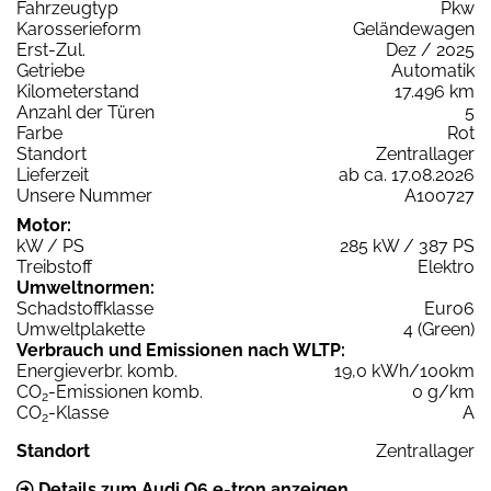
Fahrzeugtyp
Pkw
Karosserieform
Geländewagen
Erst-Zul.
Dez / 2025
Getriebe
Automatik
Kilometerstand
17.496 km
Anzahl der Türen
5
Farbe
Rot
Standort
Zentrallager
Lieferzeit
ab ca. 17.08.2026
Unsere Nummer
A100727
Motor:
kW / PS
285 kW / 387 PS
Treibstoff
Elektro
Umweltnormen:
Schadstoffklasse
Euro6
Umweltplakette
4 (Green)
Verbrauch und Emissionen nach WLTP:
Energieverbr. komb.
19,0 kWh/100km
CO
-Emissionen komb.
0 g/km
2
CO
-Klasse
A
2
Standort
Zentrallager
Details zum Audi Q6 e-tron anzeigen