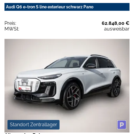
Audi Q6 e-tron S line exterieur schwarz Pano
Preis:
62.848,00 €
MWSt:
ausweisbar
Standort Zentrallager