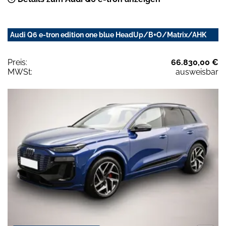
Audi Q6 e-tron edition one blue HeadUp/B+O/Matrix/AHK
Preis:
66.830,00 €
MWSt:
ausweisbar