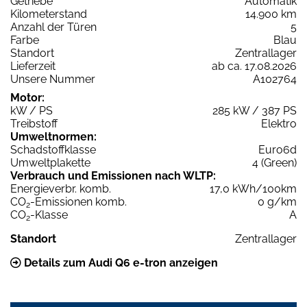
Getriebe
Automatik
Kilometerstand
14.900 km
Anzahl der Türen
5
Farbe
Blau
Standort
Zentrallager
Lieferzeit
ab ca. 17.08.2026
Unsere Nummer
A102764
Motor:
kW / PS
285 kW / 387 PS
Treibstoff
Elektro
Umweltnormen:
Schadstoffklasse
Euro6d
Umweltplakette
4 (Green)
Verbrauch und Emissionen nach WLTP:
Energieverbr. komb.
17,0 kWh/100km
CO
-Emissionen komb.
0 g/km
2
CO
-Klasse
A
2
Standort
Zentrallager
Details zum Audi Q6 e-tron anzeigen