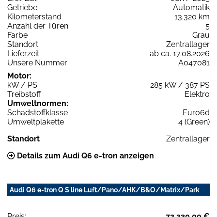
Getriebe
Automatik
Kilometerstand
13.320 km
Anzahl der Türen
5
Farbe
Grau
Standort
Zentrallager
Lieferzeit
ab ca. 17.08.2026
Unsere Nummer
A047081
Motor:
kW / PS
285 kW / 387 PS
Treibstoff
Elektro
Umweltnormen:
Schadstoffklasse
Euro6d
Umweltplakette
4 (Green)
Standort
Zentrallager
Details zum Audi Q6 e-tron anzeigen
Audi Q6 e-tron Q S line Luft/Pano/AHK/B&O/Matrix/Park
Preis:
72.330,00 €