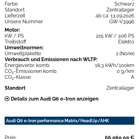
Farbe
Schwarz
Standort
Zentrallager
Lieferzeit
ab ca. 13.09.2026
Unsere Nummer
GW-V3996
Motor:
kW / PS
225 kW / 306 PS
Treibstoff
Elektro
Umweltnormen:
Umweltplakette
1 (None)
Verbrauch und Emissionen nach WLTP:
Energieverbr. komb.
18,3 kWh/100km
CO
-Emissionen komb.
0 g/km
2
CO
-Klasse
A
2
Standort
Zentrallager
Details zum Audi Q6 e-tron anzeigen
Audi Q6 e-tron performance Matrix/HeadUp/AHK
Preis:
66.060,00 €