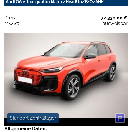
Audi Q6 e-tron quattro Matrix/HeadUp/B+O/AHK
Preis:
72.330,00 €
MWSt:
ausweisbar
Standort Zentrallager
Allgemeine Daten: