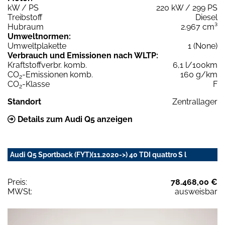
kW / PS
220 kW / 299 PS
Treibstoff
Diesel
Hubraum
2.967 cm³
Umweltnormen:
Umweltplakette
1 (None)
Verbrauch und Emissionen nach WLTP:
Kraftstoffverbr. komb.
6,1 l/100km
CO
-Emissionen komb.
160 g/km
2
CO
-Klasse
F
2
Standort
Zentrallager
Details zum Audi Q5 anzeigen
Audi Q5 Sportback (FYT)(11.2020->) 40 TDI quattro S l
Preis:
78.468,00 €
MWSt:
ausweisbar