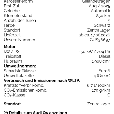
Karosserieform
Geländewagen
Erst-Zul.
Aug / 2025
Getriebe
Automatik
Kilometerstand
850 km
Anzahl der Türen
5
Farbe
Schwarz
Standort
Zentrallager
Lieferzeit
ab ca. 17.08.2026
Unsere Nummer
GUS36697
Motor:
kW / PS
150 kW / 204 PS
Treibstoff
Diesel
Hubraum
1.968 cm³
Umweltnormen:
Schadstoffklasse
Euro6
Umweltplakette
4 (Green)
Verbrauch und Emissionen nach WLTP:
Kraftstoffverbr. komb.
6,7 l/100km
CO
-Emissionen komb.
179 g/km
2
CO
-Klasse
G
2
Standort
Zentrallager
Details zum Audi Q5 anzeigen