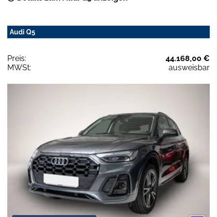
Audi Q5
Preis:
44.168,00 €
MWSt:
ausweisbar