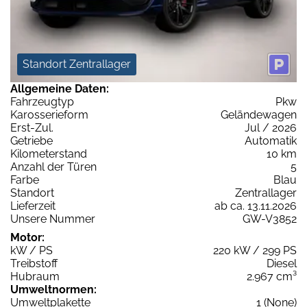
Standort Zentrallager
Allgemeine Daten:
Fahrzeugtyp
Pkw
Karosserieform
Geländewagen
Erst-Zul.
Jul / 2026
Getriebe
Automatik
Kilometerstand
10 km
Anzahl der Türen
5
Farbe
Blau
Standort
Zentrallager
Lieferzeit
ab ca. 13.11.2026
Unsere Nummer
GW-V3852
Motor:
kW / PS
220 kW / 299 PS
Treibstoff
Diesel
Hubraum
2.967 cm³
Umweltnormen:
Umweltplakette
1 (None)