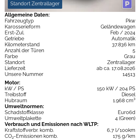
Standort Zentrallager
Allgemeine Daten:
Fahrzeugtyp
Pkw
Karosserieform
Geländewagen
Erst-Zul.
Feb / 2024
Getriebe
Automatik
Kilometerstand
37.836 km
Anzahl der Türen
5
Farbe
Grau
Standort
Zentrallager
Lieferzeit
ab ca. 17.08.2026
Unsere Nummer
14513
Motor:
kW / PS
150 kW / 204 PS
Treibstoff
Diesel
Hubraum
1.968 cm³
Umweltnormen:
Schadstoffklasse
Euro6d
Umweltplakette
4 (Green)
Verbrauch und Emissionen nach WLTP:
Kraftstoffverbr. komb.
6,7 l/100km
CO
-Emissionen komb.
175 g/km
2