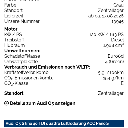
Farbe
Grau
Standort
Zentrallager
Lieferzeit
ab ca. 17.08.2026
Unsere Nummer
13945
Motor:
kW / PS
120 kW / 163 PS
Treibstoff
Diesel
Hubraum
1.968 cm³
Umweltnormen:
Schadstoffklasse
Euro6d
Umweltplakette
4 (Green)
Verbrauch und Emissionen nach WLTP:
Kraftstoffverbr. komb.
5,9 l/100km
CO
-Emissionen komb.
154 g/km
2
CO
-Klasse
E
2
Standort
Zentrallager
Details zum Audi Q5 anzeigen
Audi Q5 S line 40 TDI quattro Luftfederung ACC Pano S