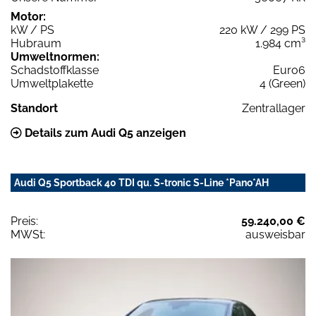
Motor:
kW / PS
220 kW / 299 PS
Hubraum
1.984 cm³
Umweltnormen:
Schadstoffklasse
Euro6
Umweltplakette
4 (Green)
Standort
Zentrallager
Details zum Audi Q5 anzeigen
Audi Q5 Sportback 40 TDI qu. S-tronic S-Line *Pano*AH
Preis:
59.240,00 €
MWSt:
ausweisbar