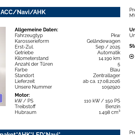
Pr
ed ACC/Navi/AHK
M
Allgemeine Daten:
U
Fahrzeugtyp
Pkw
Um
Karosserieform
Geländewagen
St
Erst-Zul.
Sep / 2025
Getriebe
Automatik
Kilometerstand
14.190 km
Anzahl der Türen
5
Farbe
Blau
Standort
Zentrallager
Lieferzeit
ab ca. 17.08.2026
Unsere Nummer
1092920
Motor:
kW / PS
110 kW / 150 PS
Treibstoff
Benzin
Hubraum
1.498 cm³
Pr
zpaket*AHK*LED*Navi*