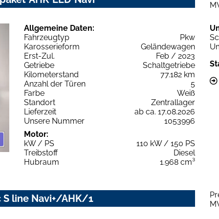
M
Allgemeine Daten:
U
Fahrzeugtyp
Pkw
Sc
Karosserieform
Geländewagen
Um
Erst-Zul.
Feb / 2023
St
Getriebe
Schaltgetriebe
Kilometerstand
77.182 km
Anzahl der Türen
5
Farbe
Weiß
Standort
Zentrallager
Lieferzeit
ab ca. 17.08.2026
Unsere Nummer
1053996
Motor:
kW / PS
110 kW / 150 PS
Treibstoff
Diesel
Hubraum
1.968 cm³
Pr
c S line Navi+/AHK/1
M