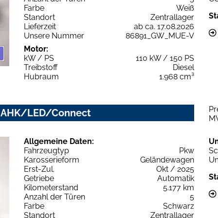
Farbe
Weiß
St
Standort
Zentrallager
Lieferzeit
ab ca. 17.08.2026
Unsere Nummer
86891_GW_MUE-V
Motor:
kW / PS
110 kW / 150 PS
Treibstoff
Diesel
Hubraum
1.968 cm³
Pr
ed AHK/LED/Connect
M
Allgemeine Daten:
U
Fahrzeugtyp
Pkw
Sc
Karosserieform
Geländewagen
Um
Erst-Zul.
Okt / 2025
St
Getriebe
Automatik
Kilometerstand
5.177 km
Anzahl der Türen
5
Farbe
Schwarz
Standort
Zentrallager