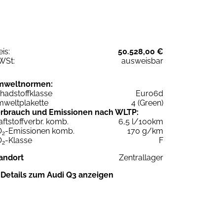
eis:
50.528,00 €
WSt:
ausweisbar
mweltnormen:
hadstoffklasse
Euro6d
weltplakette
4 (Green)
rbrauch und Emissionen nach WLTP:
aftstoffverbr. komb.
6,5 l/100km
O
-Emissionen komb.
170 g/km
2
O
-Klasse
F
2
andort
Zentrallager
Details zum Audi Q3 anzeigen