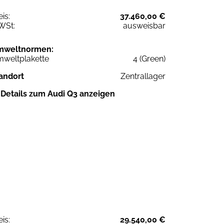
eis:
37.460,00 €
WSt:
ausweisbar
mweltnormen:
weltplakette
4 (Green)
andort
Zentrallager
Details zum Audi Q3 anzeigen
eis:
29.540,00 €