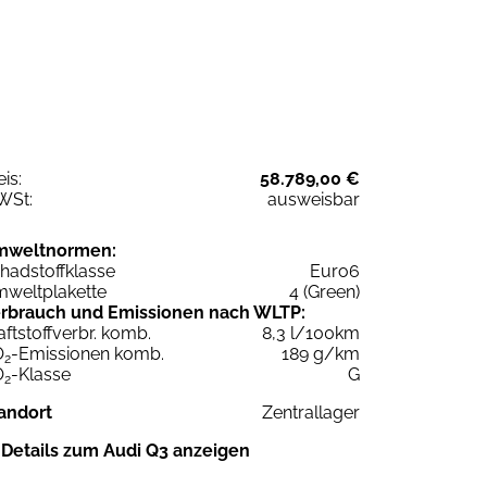
eis:
58.789,00 €
WSt:
ausweisbar
mweltnormen:
hadstoffklasse
Euro6
weltplakette
4 (Green)
rbrauch und Emissionen nach WLTP:
aftstoffverbr. komb.
8,3 l/100km
O
-Emissionen komb.
189 g/km
2
O
-Klasse
G
2
andort
Zentrallager
Details zum Audi Q3 anzeigen