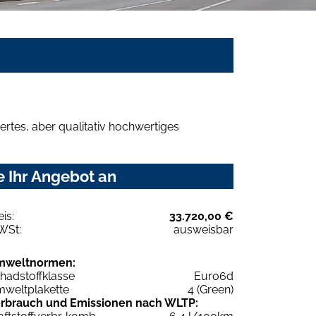
rtes, aber qualitativ hochwertiges
e Ihr Angebot an
eis:
33.720,00 €
WSt:
ausweisbar
mweltnormen:
hadstoffklasse
Euro6d
weltplakette
4 (Green)
rbrauch und Emissionen nach WLTP: