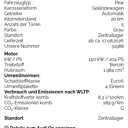
Fahrzeugtyp
Pkw
Karosserieform
Geländewagen
Getriebe
Automatik
Kilometerstand
20 km
Anzahl der Türen
5
Farbe
Grau
Standort
Zentrallager
Lieferzeit
ab ca. 17.08.2026
Unsere Nummer
31988
Motor:
kW / PS
150 kW / 204 PS
Treibstoff
Benzin
Hubraum
1.984 cm³
Umweltnormen:
Schadstoffklasse
Euro6
Umweltplakette
4 (Green)
Verbrauch und Emissionen nach WLTP:
Kraftstoffverbr. komb.
8,3 l/100km
CO
-Emissionen komb.
189 g/km
2
CO
-Klasse
G
2
Standort
Zentrallager