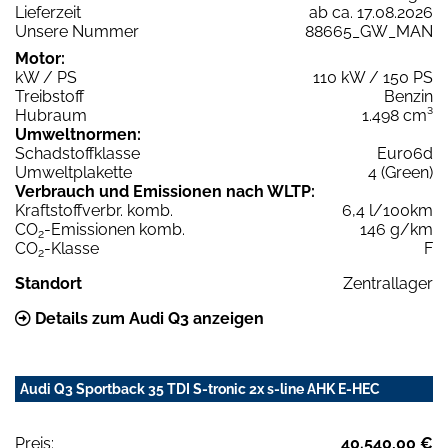
Lieferzeit
ab ca. 17.08.2026
Unsere Nummer
88665_GW_MAN
Motor:
kW / PS
110 kW / 150 PS
Treibstoff
Benzin
Hubraum
1.498 cm³
Umweltnormen:
Schadstoffklasse
Euro6d
Umweltplakette
4 (Green)
Verbrauch und Emissionen nach WLTP:
Kraftstoffverbr. komb.
6,4 l/100km
CO
-Emissionen komb.
146 g/km
2
CO
-Klasse
F
2
Standort
Zentrallager
Details zum Audi Q3 anzeigen
Audi Q3 Sportback 35 TDI S-tronic 2x s-line AHK E-HEC
Preis:
40.540,00 €