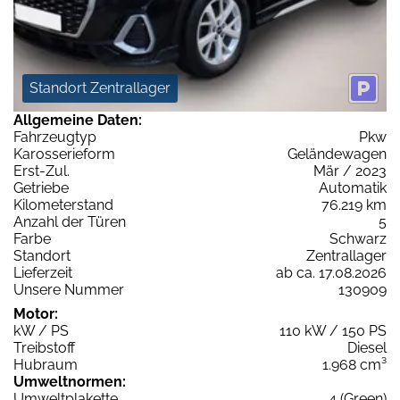
Standort Zentrallager
Allgemeine Daten:
Fahrzeugtyp
Pkw
Karosserieform
Geländewagen
Erst-Zul.
Mär / 2023
Getriebe
Automatik
Kilometerstand
76.219 km
Anzahl der Türen
5
Farbe
Schwarz
Standort
Zentrallager
Lieferzeit
ab ca. 17.08.2026
Unsere Nummer
130909
Motor:
kW / PS
110 kW / 150 PS
Treibstoff
Diesel
Hubraum
1.968 cm³
Umweltnormen:
Umweltplakette
4 (Green)