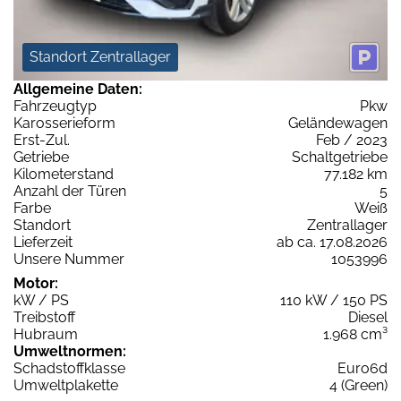
Standort Zentrallager
Allgemeine Daten:
Fahrzeugtyp
Pkw
Karosserieform
Geländewagen
Erst-Zul.
Feb / 2023
Getriebe
Schaltgetriebe
Kilometerstand
77.182 km
Anzahl der Türen
5
Farbe
Weiß
Standort
Zentrallager
Lieferzeit
ab ca. 17.08.2026
Unsere Nummer
1053996
Motor:
kW / PS
110 kW / 150 PS
Treibstoff
Diesel
Hubraum
1.968 cm³
Umweltnormen:
Schadstoffklasse
Euro6d
Umweltplakette
4 (Green)