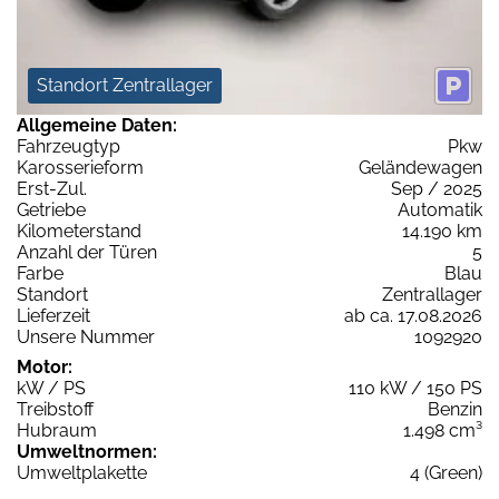
Standort Zentrallager
Allgemeine Daten:
Fahrzeugtyp
Pkw
Karosserieform
Geländewagen
Erst-Zul.
Sep / 2025
Getriebe
Automatik
Kilometerstand
14.190 km
Anzahl der Türen
5
Farbe
Blau
Standort
Zentrallager
Lieferzeit
ab ca. 17.08.2026
Unsere Nummer
1092920
Motor:
kW / PS
110 kW / 150 PS
Treibstoff
Benzin
Hubraum
1.498 cm³
Umweltnormen:
Umweltplakette
4 (Green)