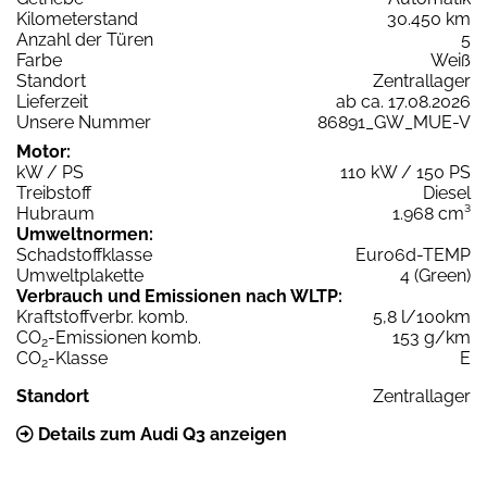
Kilometerstand
30.450 km
Anzahl der Türen
5
Farbe
Weiß
Standort
Zentrallager
Lieferzeit
ab ca. 17.08.2026
Unsere Nummer
86891_GW_MUE-V
Motor:
kW / PS
110 kW / 150 PS
Treibstoff
Diesel
Hubraum
1.968 cm³
Umweltnormen:
Schadstoffklasse
Euro6d-TEMP
Umweltplakette
4 (Green)
Verbrauch und Emissionen nach WLTP:
Kraftstoffverbr. komb.
5,8 l/100km
CO
-Emissionen komb.
153 g/km
2
CO
-Klasse
E
2
Standort
Zentrallager
Details zum Audi Q3 anzeigen