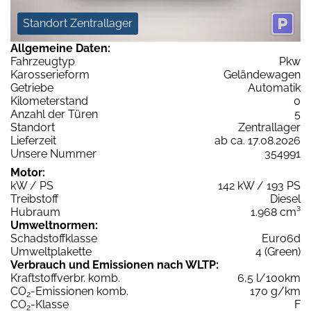
Standort Zentrallager
Allgemeine Daten:
Fahrzeugtyp
Pkw
Karosserieform
Geländewagen
Getriebe
Automatik
Kilometerstand
0
Anzahl der Türen
5
Standort
Zentrallager
Lieferzeit
ab ca. 17.08.2026
Unsere Nummer
354991
Motor:
kW / PS
142 kW / 193 PS
Treibstoff
Diesel
Hubraum
1.968 cm³
Umweltnormen:
Schadstoffklasse
Euro6d
Umweltplakette
4 (Green)
Verbrauch und Emissionen nach WLTP:
Kraftstoffverbr. komb.
6,5 l/100km
CO
-Emissionen komb.
170 g/km
2
CO
-Klasse
F
2