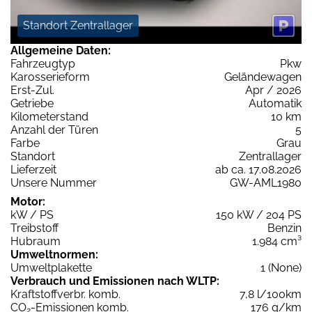
Standort Zentrallager
Allgemeine Daten:
Fahrzeugtyp
Pkw
Karosserieform
Geländewagen
Erst-Zul.
Apr / 2026
Getriebe
Automatik
Kilometerstand
10 km
Anzahl der Türen
5
Farbe
Grau
Standort
Zentrallager
Lieferzeit
ab ca. 17.08.2026
Unsere Nummer
GW-AML1980
Motor:
kW / PS
150 kW / 204 PS
Treibstoff
Benzin
Hubraum
1.984 cm³
Umweltnormen:
Umweltplakette
1 (None)
Verbrauch und Emissionen nach WLTP:
Kraftstoffverbr. komb.
7,8 l/100km
CO
-Emissionen komb.
176 g/km
2