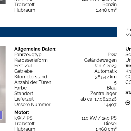
Treibstoff
Benzin
Hubraum
1.498 cm³
Pr
M
Allgemeine Daten:
U
Fahrzeugtyp
Pkw
Sc
Karosserieform
Geländewagen
Um
Erst-Zul.
Jan / 2023
Ve
Getriebe
Automatik
Kr
Kilometerstand
38.542 km
C
Anzahl der Türen
5
C
Farbe
Blau
St
Standort
Zentrallager
Lieferzeit
ab ca. 17.08.2026
Unsere Nummer
14407
Motor:
kW / PS
110 kW / 150 PS
Treibstoff
Diesel
Hubraum
1.968 cm³