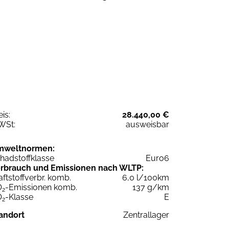
eis:
28.440,00 €
WSt:
ausweisbar
mweltnormen:
hadstoffklasse
Euro6
rbrauch und Emissionen nach WLTP:
aftstoffverbr. komb.
6,0 l/100km
O
-Emissionen komb.
137 g/km
2
O
-Klasse
E
2
andort
Zentrallager