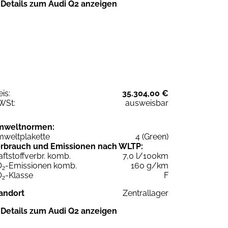
Details zum Audi Q2 anzeigen
eis:
35.304,00 €
WSt:
ausweisbar
mweltnormen:
weltplakette
4 (Green)
rbrauch und Emissionen nach WLTP:
aftstoffverbr. komb.
7,0 l/100km
O
-Emissionen komb.
160 g/km
2
O
-Klasse
F
2
andort
Zentrallager
Details zum Audi Q2 anzeigen