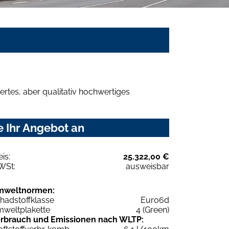
rtes, aber qualitativ hochwertiges
e Ihr Angebot an
eis:
25.322,00 €
WSt:
ausweisbar
mweltnormen:
hadstoffklasse
Euro6d
weltplakette
4 (Green)
rbrauch und Emissionen nach WLTP: