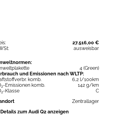
eis:
27.516,00 €
WSt:
ausweisbar
mweltnormen:
weltplakette
4 (Green)
rbrauch und Emissionen nach WLTP:
aftstoffverbr. komb.
6,2 l/100km
O
-Emissionen komb.
142 g/km
2
O
-Klasse
C
2
andort
Zentrallager
Details zum Audi Q2 anzeigen