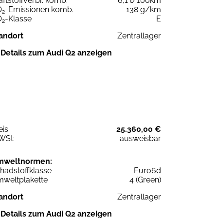
aftstoffverbr. komb.
6,1 l/100km
O
-Emissionen komb.
138 g/km
2
O
-Klasse
E
2
andort
Zentrallager
Details zum Audi Q2 anzeigen
eis:
25.360,00 €
WSt:
ausweisbar
mweltnormen:
hadstoffklasse
Euro6d
weltplakette
4 (Green)
andort
Zentrallager
Details zum Audi Q2 anzeigen