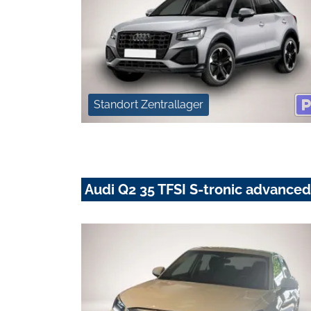
Standort Zentrallager
Audi Q2 35 TFSI S-tronic advanced