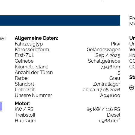
Pr
M
Allgemeine Daten:
U
Fahrzeugtyp
Pkw
Um
Karosserieform
Geländewagen
Ve
Erst-Zul.
Sep / 2025
Kr
Getriebe
Schaltgetriebe
C
Kilometerstand
7.938 km
C
Anzahl der Türen
5
St
Farbe
Grau
Standort
Zentrallager
Lieferzeit
ab ca. 17.08.2026
Unsere Nummer
A041600
Motor:
kW / PS
85 kW / 116 PS
Treibstoff
Diesel
Hubraum
1.968 cm³