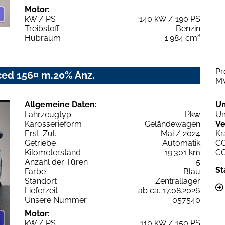
Motor:
kW / PS
140 kW / 190 PS
Treibstoff
Benzin
Hubraum
1.984 cm³
Pr
nced 156¤ m.20% Anz.
M
Allgemeine Daten:
U
Fahrzeugtyp
Pkw
Um
Karosserieform
Geländewagen
Ve
Erst-Zul.
Mai / 2024
Kr
Getriebe
Automatik
C
Kilometerstand
19.301 km
C
Anzahl der Türen
5
St
Farbe
Blau
Standort
Zentrallager
Lieferzeit
ab ca. 17.08.2026
Unsere Nummer
057540
Motor:
kW / PS
110 kW / 150 PS