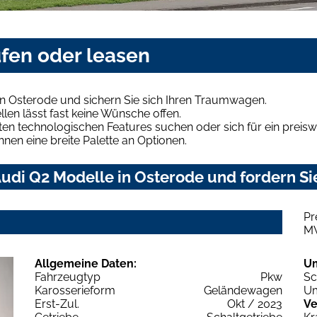
ufen oder leasen
n Osterode und sichern Sie sich Ihren Traumwagen.
len lässt fast keine Wünsche offen.
en technologischen Features suchen oder sich für ein preiswe
hnen eine breite Palette an Optionen.
udi Q2 Modelle in Osterode und fordern Si
Pr
M
Allgemeine Daten:
U
Fahrzeugtyp
Pkw
Sc
Karosserieform
Geländewagen
Um
Erst-Zul.
Okt / 2023
Ve