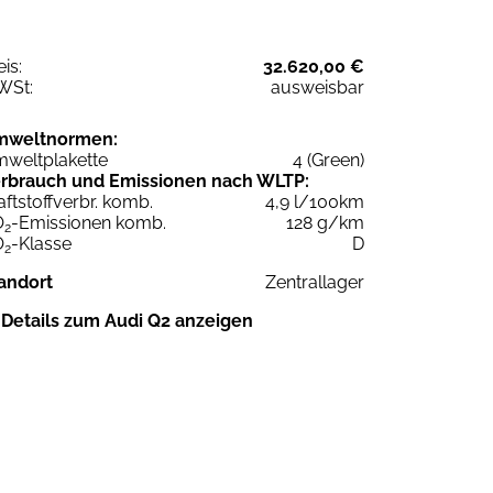
eis:
32.620,00 €
WSt:
ausweisbar
mweltnormen:
weltplakette
4 (Green)
rbrauch und Emissionen nach WLTP:
aftstoffverbr. komb.
4,9 l/100km
O
-Emissionen komb.
128 g/km
2
O
-Klasse
D
2
andort
Zentrallager
Details zum Audi Q2 anzeigen