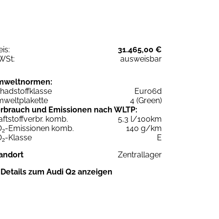
eis:
31.465,00 €
WSt:
ausweisbar
mweltnormen:
hadstoffklasse
Euro6d
weltplakette
4 (Green)
rbrauch und Emissionen nach WLTP:
aftstoffverbr. komb.
5,3 l/100km
O
-Emissionen komb.
140 g/km
2
O
-Klasse
E
2
andort
Zentrallager
Details zum Audi Q2 anzeigen