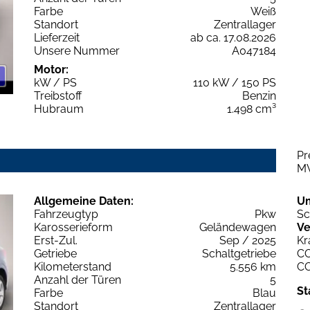
Farbe
Weiß
Standort
Zentrallager
Lieferzeit
ab ca. 17.08.2026
Unsere Nummer
A047184
Motor:
kW / PS
110 kW / 150 PS
Treibstoff
Benzin
Hubraum
1.498 cm³
Pr
M
Allgemeine Daten:
U
Fahrzeugtyp
Pkw
Sc
Karosserieform
Geländewagen
Ve
Erst-Zul.
Sep / 2025
Kr
Getriebe
Schaltgetriebe
C
Kilometerstand
5.556 km
C
Anzahl der Türen
5
St
Farbe
Blau
Standort
Zentrallager