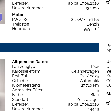
Lieferzeit
ab ca. 17.08.2026
Unsere Nummer
134806
Motor:
kW / PS
85 kW / 116 PS
Treibstoff
Benzin
Hubraum
999 cm³
Pr
M
Allgemeine Daten:
U
Fahrzeugtyp
Pkw
Um
Karosserieform
Geländewagen
Ve
Erst-Zul.
Okt / 2025
Kr
Getriebe
Automatik
C
Kilometerstand
27.710 km
C
Anzahl der Türen
5
St
Farbe
Blau
Standort
Zentrallager
Lieferzeit
ab ca. 17.08.2026
Unsere Nummer
14449