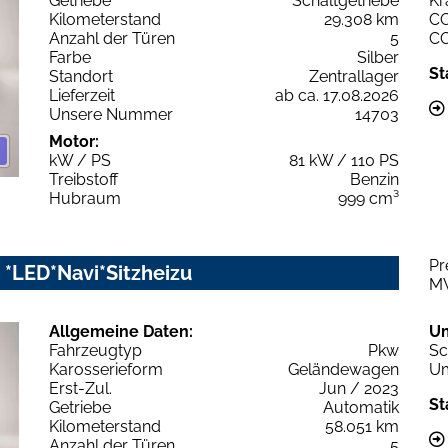
Getriebe
Schaltgetriebe
Kr
Kilometerstand
29.308 km
C
Anzahl der Türen
5
C
Farbe
Silber
St
Standort
Zentrallager
Lieferzeit
ab ca. 17.08.2026
Unsere Nummer
14703
Motor:
kW / PS
81 kW / 110 PS
Treibstoff
Benzin
Hubraum
999 cm³
Pr
 *LED*Navi*Sitzheizu
M
Allgemeine Daten:
U
Fahrzeugtyp
Pkw
Sc
Karosserieform
Geländewagen
Um
Erst-Zul.
Jun / 2023
St
Getriebe
Automatik
Kilometerstand
58.051 km
Anzahl der Türen
5