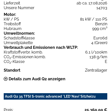
Lieferzeit
ab ca. 17.08.2026
Unsere Nummer
14703
Motor:
kW / PS
81 kW / 110 PS
Treibstoff
Benzin
Hubraum
999 cm³
Umweltnormen:
Schadstoffklasse
Euro6d
Umweltplakette
4 (Green)
Verbrauch und Emissionen nach WLTP:
Kraftstoffverbr. komb.
6,1 l/100km
CO
-Emissionen komb.
138 g/km
2
CO
-Klasse
E
2
Standort
Zentrallager
Details zum Audi Q2 anzeigen
Audi Q2 35 TFSI S-tronic advanced *LED*Navi*Sitzheizu
Preis:
25.360,00 €