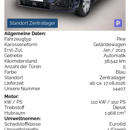
Standort Zentrallager
Allgemeine Daten:
Fahrzeugtyp
Pkw
Karosserieform
Geländewagen
Erst-Zul.
Jan / 2023
Getriebe
Automatik
Kilometerstand
38.542 km
Anzahl der Türen
5
Farbe
Blau
Standort
Zentrallager
Lieferzeit
ab ca. 17.08.2026
Unsere Nummer
14407
Motor:
kW / PS
110 kW / 150 PS
Treibstoff
Diesel
Hubraum
1.968 cm³
Umweltnormen:
Schadstoffklasse
Euro6d
Umweltplakette
4 (Green)