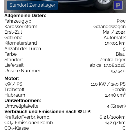
Standort Zentrallager
Allgemeine Daten:
Fahrzeugtyp
Pkw
Karosserieform
Geländewagen
Erst-Zul.
Mai / 2024
Getriebe
Automatik
Kilometerstand
19.301 km
Anzahl der Türen
5
Farbe
Blau
Standort
Zentrallager
Lieferzeit
ab ca. 17.08.2026
Unsere Nummer
057540
Motor:
kW / PS
110 kW / 150 PS
Treibstoff
Benzin
Hubraum
1.498 cm³
Umweltnormen:
Umweltplakette
4 (Green)
Verbrauch und Emissionen nach WLTP:
Kraftstoffverbr. komb.
6,2 l/100km
CO
-Emissionen komb.
142 g/km
2
CO
-Klasse
C
2