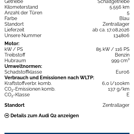
Getriebe
Schaltgetriebe
Kilometerstand
5.556 km
Anzahl der Türen
5
Farbe
Blau
Standort
Zentrallager
Lieferzeit
ab ca. 17.08.2026
Unsere Nummer
134806
Motor:
kW / PS
85 kW / 116 PS
Treibstoff
Benzin
Hubraum
999 cm³
Umweltnormen:
Schadstoffklasse
Euro6
Verbrauch und Emissionen nach WLTP:
Kraftstoffverbr. komb.
6,0 l/100km
CO
-Emissionen komb.
137 g/km
2
CO
-Klasse
E
2
Standort
Zentrallager
Details zum Audi Q2 anzeigen