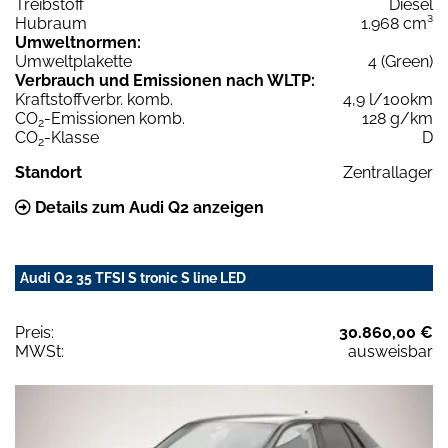
Treibstoff
Diesel
Hubraum
1.968 cm³
Umweltnormen:
Umweltplakette
4 (Green)
Verbrauch und Emissionen nach WLTP:
Kraftstoffverbr. komb.
4,9 l/100km
CO
-Emissionen komb.
128 g/km
2
CO
-Klasse
D
2
Standort
Zentrallager
Details zum Audi Q2 anzeigen
Audi Q2 35 TFSI S tronic S line LED
Preis:
30.860,00 €
MWSt:
ausweisbar