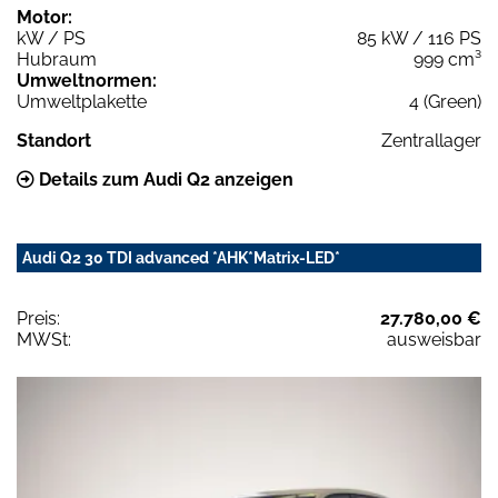
Motor:
kW / PS
85 kW / 116 PS
Hubraum
999 cm³
Umweltnormen:
Umweltplakette
4 (Green)
Standort
Zentrallager
Details zum Audi Q2 anzeigen
Audi Q2 30 TDI advanced *AHK*Matrix-LED*
Preis:
27.780,00 €
MWSt:
ausweisbar