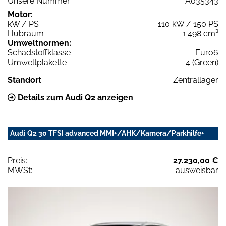
Unsere Nummer
A035343
Motor:
kW / PS
110 kW / 150 PS
Hubraum
1.498 cm³
Umweltnormen:
Schadstoffklasse
Euro6
Umweltplakette
4 (Green)
Standort
Zentrallager
Details zum Audi Q2 anzeigen
Audi Q2 30 TFSI advanced MMI+/AHK/Kamera/Parkhilfe+
Preis:
27.230,00 €
MWSt:
ausweisbar