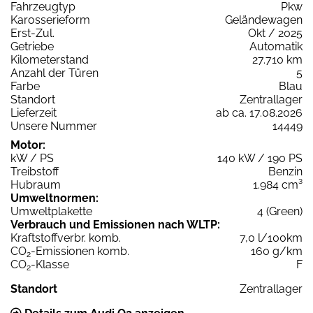
Fahrzeugtyp
Pkw
Karosserieform
Geländewagen
Erst-Zul.
Okt / 2025
Getriebe
Automatik
Kilometerstand
27.710 km
Anzahl der Türen
5
Farbe
Blau
Standort
Zentrallager
Lieferzeit
ab ca. 17.08.2026
Unsere Nummer
14449
Motor:
kW / PS
140 kW / 190 PS
Treibstoff
Benzin
Hubraum
1.984 cm³
Umweltnormen:
Umweltplakette
4 (Green)
Verbrauch und Emissionen nach WLTP:
Kraftstoffverbr. komb.
7,0 l/100km
CO
-Emissionen komb.
160 g/km
2
CO
-Klasse
F
2
Standort
Zentrallager