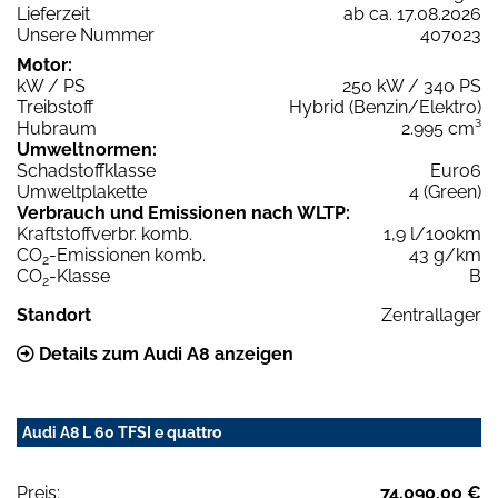
Lieferzeit
ab ca. 17.08.2026
Unsere Nummer
407023
Motor:
kW / PS
250 kW / 340 PS
Treibstoff
Hybrid (Benzin/Elektro)
Hubraum
2.995 cm³
Umweltnormen:
Schadstoffklasse
Euro6
Umweltplakette
4 (Green)
Verbrauch und Emissionen nach WLTP:
Kraftstoffverbr. komb.
1,9 l/100km
CO
-Emissionen komb.
43 g/km
2
CO
-Klasse
B
2
Standort
Zentrallager
Details zum Audi A8 anzeigen
Audi A8 L 60 TFSI e quattro
Preis:
74.090,00 €