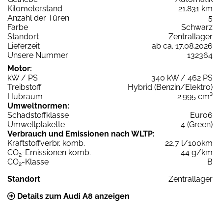
Kilometerstand
21.831 km
Anzahl der Türen
5
Farbe
Schwarz
Standort
Zentrallager
Lieferzeit
ab ca. 17.08.2026
Unsere Nummer
132364
Motor:
kW / PS
340 kW / 462 PS
Treibstoff
Hybrid (Benzin/Elektro)
Hubraum
2.995 cm³
Umweltnormen:
Schadstoffklasse
Euro6
Umweltplakette
4 (Green)
Verbrauch und Emissionen nach WLTP:
Kraftstoffverbr. komb.
22,7 l/100km
CO
-Emissionen komb.
44 g/km
2
CO
-Klasse
B
2
Standort
Zentrallager
Details zum Audi A8 anzeigen