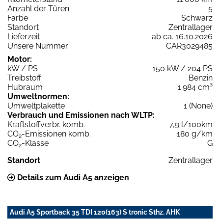
Anzahl der Türen
5
Farbe
Schwarz
Standort
Zentrallager
Lieferzeit
ab ca. 16.10.2026
Unsere Nummer
CAR3029485
Motor:
kW / PS
150 kW / 204 PS
Treibstoff
Benzin
Hubraum
1.984 cm³
Umweltnormen:
Umweltplakette
1 (None)
Verbrauch und Emissionen nach WLTP:
Kraftstoffverbr. komb.
7,9 l/100km
CO
-Emissionen komb.
180 g/km
2
CO
-Klasse
G
2
Standort
Zentrallager
Details zum Audi A5 anzeigen
Audi A5 Sportback 35 TDI 120(163) S tronic Sthz. AHK