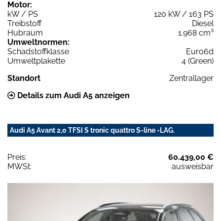
Motor:
kW / PS
120 kW / 163 PS
Treibstoff
Diesel
Hubraum
1.968 cm³
Umweltnormen:
Schadstoffklasse
Euro6d
Umweltplakette
4 (Green)
Standort
Zentrallager
Details zum Audi A5 anzeigen
Audi A5 Avant 2,0 TFSI S tronic quattro S-line -LAG.
Preis:
60.439,00 €
MWSt:
ausweisbar