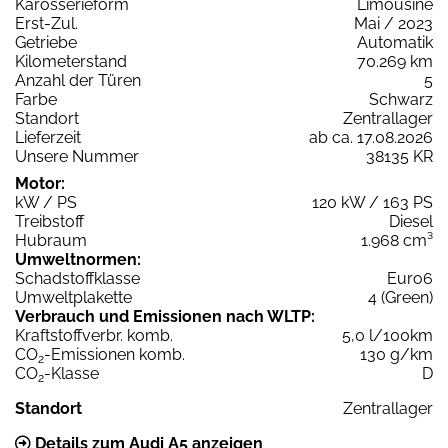
Karosserieform
Limousine
Erst-Zul.
Mai / 2023
Getriebe
Automatik
Kilometerstand
70.269 km
Anzahl der Türen
5
Farbe
Schwarz
Standort
Zentrallager
Lieferzeit
ab ca. 17.08.2026
Unsere Nummer
38135 KR
Motor:
kW / PS
120 kW / 163 PS
Treibstoff
Diesel
Hubraum
1.968 cm³
Umweltnormen:
Schadstoffklasse
Euro6
Umweltplakette
4 (Green)
Verbrauch und Emissionen nach WLTP:
Kraftstoffverbr. komb.
5,0 l/100km
CO
-Emissionen komb.
130 g/km
2
CO
-Klasse
D
2
Standort
Zentrallager
Details zum Audi A5 anzeigen