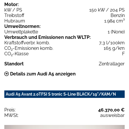
Motor:
kW / PS
150 kW / 204 PS
Treibstoff
Benzin
Hubraum
1.984 cm³
Umweltnormen:
Umweltplakette
1 (None)
Verbrauch und Emissionen nach WLTP:
Kraftstoffverbr. komb.
7,3 l/100km
CO
-Emissionen komb.
165 g/km
2
CO
-Klasse
F
2
Standort
Zentrallager
Details zum Audi A5 anzeigen
Audi A5 Avant 2.0TFSI S tronic S-Line BLACK/19"/KAM/N
Preis:
46.370,00 €
MWSt:
ausweisbar