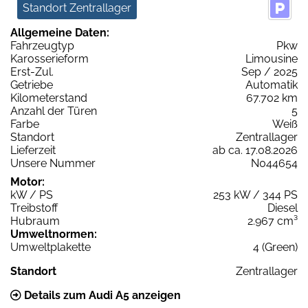
Standort Zentrallager
Allgemeine Daten:
Fahrzeugtyp
Pkw
Karosserieform
Limousine
Erst-Zul.
Sep / 2025
Getriebe
Automatik
Kilometerstand
67.702 km
Anzahl der Türen
5
Farbe
Weiß
Standort
Zentrallager
Lieferzeit
ab ca. 17.08.2026
Unsere Nummer
N044654
Motor:
kW / PS
253 kW / 344 PS
Treibstoff
Diesel
Hubraum
2.967 cm³
Umweltnormen:
Umweltplakette
4 (Green)
Standort
Zentrallager
Details zum Audi A5 anzeigen