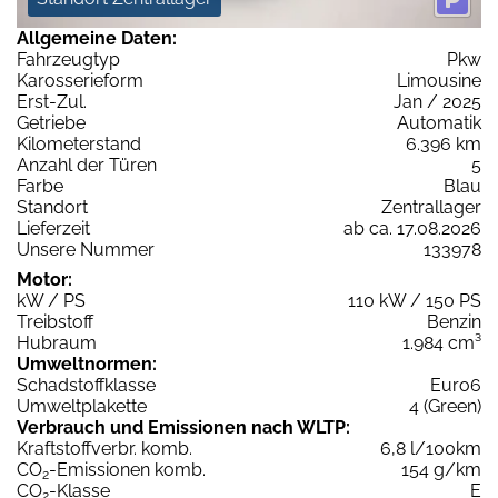
Allgemeine Daten:
Fahrzeugtyp
Pkw
Karosserieform
Limousine
Erst-Zul.
Jan / 2025
Getriebe
Automatik
Kilometerstand
6.396 km
Anzahl der Türen
5
Farbe
Blau
Standort
Zentrallager
Lieferzeit
ab ca. 17.08.2026
Unsere Nummer
133978
Motor:
kW / PS
110 kW / 150 PS
Treibstoff
Benzin
Hubraum
1.984 cm³
Umweltnormen:
Schadstoffklasse
Euro6
Umweltplakette
4 (Green)
Verbrauch und Emissionen nach WLTP:
Kraftstoffverbr. komb.
6,8 l/100km
CO
-Emissionen komb.
154 g/km
2
CO
-Klasse
E
2