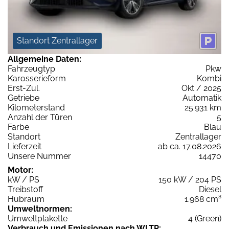
Standort Zentrallager
Allgemeine Daten:
Fahrzeugtyp
Pkw
Karosserieform
Kombi
Erst-Zul.
Okt / 2025
Getriebe
Automatik
Kilometerstand
25.931 km
Anzahl der Türen
5
Farbe
Blau
Standort
Zentrallager
Lieferzeit
ab ca. 17.08.2026
Unsere Nummer
14470
Motor:
kW / PS
150 kW / 204 PS
Treibstoff
Diesel
Hubraum
1.968 cm³
Umweltnormen:
Umweltplakette
4 (Green)
Verbrauch und Emissionen nach WLTP: