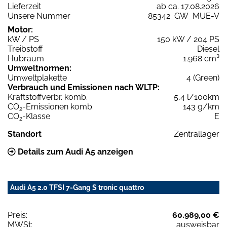
Lieferzeit
ab ca. 17.08.2026
Unsere Nummer
85342_GW_MUE-V
Motor:
kW / PS
150 kW / 204 PS
Treibstoff
Diesel
Hubraum
1.968 cm³
Umweltnormen:
Umweltplakette
4 (Green)
Verbrauch und Emissionen nach WLTP:
Kraftstoffverbr. komb.
5,4 l/100km
CO
-Emissionen komb.
143 g/km
2
CO
-Klasse
E
2
Standort
Zentrallager
Details zum Audi A5 anzeigen
Audi A5 2.0 TFSI 7-Gang S tronic quattro
Preis:
60.989,00 €
MWSt:
ausweisbar