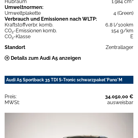
Hubraum
1.984 cm³
Umweltnormen:
Umweltplakette
4 (Green)
Verbrauch und Emissionen nach WLTP:
Kraftstoffverbr. komb.
6,8 l/100km
CO
-Emissionen komb.
154 g/km
2
CO
-Klasse
E
2
Standort
Zentrallager
Details zum Audi A5 anzeigen
Audi A5 Sportback 35 TDI S-Tronic schwarzpaket*Pano*M
Preis:
34.050,00 €
MWSt:
ausweisbar