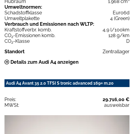
Hubraum
1.968 cm³
Umweltnormen:
Schadstoffklasse
Euro6d
Umweltplakette
4 (Green)
Verbrauch und Emissionen nach WLTP:
Kraftstoffverbr. komb.
4,9 l/100km
CO
-Emissionen komb.
128 g/km
2
CO
-Klasse
D
2
Standort
Zentrallager
Details zum Audi A4 anzeigen
Audi A4 Avant 35 2.0 TFSI S tronic advanced 169¤ m.20
Preis:
29.716,00 €
MWSt:
ausweisbar