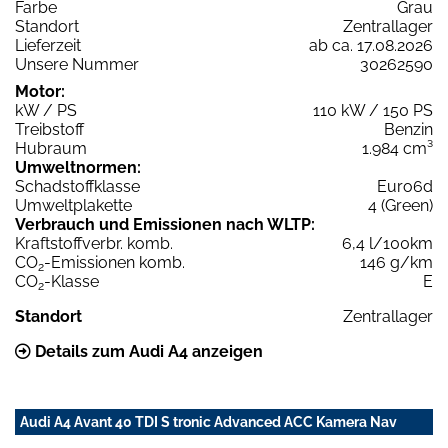
Farbe
Grau
Standort
Zentrallager
Lieferzeit
ab ca. 17.08.2026
Unsere Nummer
30262590
Motor:
kW / PS
110 kW / 150 PS
Treibstoff
Benzin
Hubraum
1.984 cm³
Umweltnormen:
Schadstoffklasse
Euro6d
Umweltplakette
4 (Green)
Verbrauch und Emissionen nach WLTP:
Kraftstoffverbr. komb.
6,4 l/100km
CO
-Emissionen komb.
146 g/km
2
CO
-Klasse
E
2
Standort
Zentrallager
Details zum Audi A4 anzeigen
Audi A4 Avant 40 TDI S tronic Advanced ACC Kamera Nav