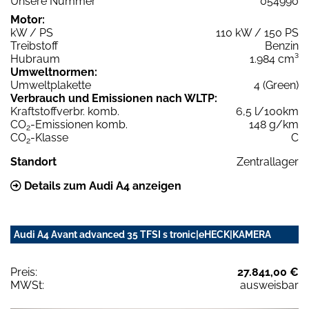
Unsere Nummer
054990
Motor:
kW / PS
110 kW / 150 PS
Treibstoff
Benzin
Hubraum
1.984 cm³
Umweltnormen:
Umweltplakette
4 (Green)
Verbrauch und Emissionen nach WLTP:
Kraftstoffverbr. komb.
6,5 l/100km
CO
-Emissionen komb.
148 g/km
2
CO
-Klasse
C
2
Standort
Zentrallager
Details zum Audi A4 anzeigen
Audi A4 Avant advanced 35 TFSI s tronic|eHECK|KAMERA
Preis:
27.841,00 €
MWSt:
ausweisbar