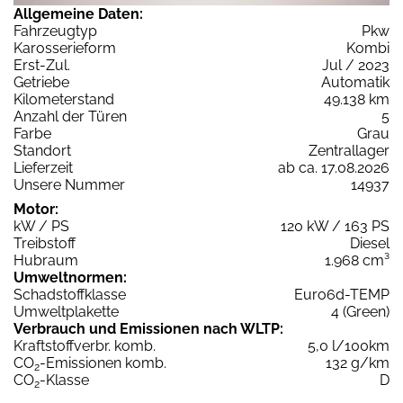
Allgemeine Daten:
Fahrzeugtyp
Pkw
Karosserieform
Kombi
Erst-Zul.
Jul / 2023
Getriebe
Automatik
Kilometerstand
49.138 km
Anzahl der Türen
5
Farbe
Grau
Standort
Zentrallager
Lieferzeit
ab ca. 17.08.2026
Unsere Nummer
14937
Motor:
kW / PS
120 kW / 163 PS
Treibstoff
Diesel
Hubraum
1.968 cm³
Umweltnormen:
Schadstoffklasse
Euro6d-TEMP
Umweltplakette
4 (Green)
Verbrauch und Emissionen nach WLTP:
Kraftstoffverbr. komb.
5,0 l/100km
CO
-Emissionen komb.
132 g/km
2
CO
-Klasse
D
2