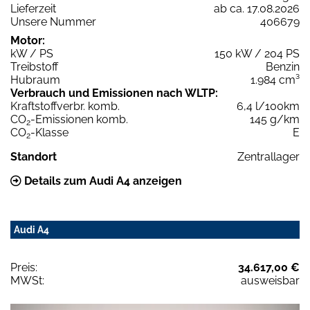
Lieferzeit
ab ca. 17.08.2026
Unsere Nummer
406679
Motor:
kW / PS
150 kW / 204 PS
Treibstoff
Benzin
Hubraum
1.984 cm³
Verbrauch und Emissionen nach WLTP:
Kraftstoffverbr. komb.
6,4 l/100km
CO
-Emissionen komb.
145 g/km
2
CO
-Klasse
E
2
Standort
Zentrallager
Details zum Audi A4 anzeigen
Audi A4
Preis:
34.617,00 €
MWSt:
ausweisbar