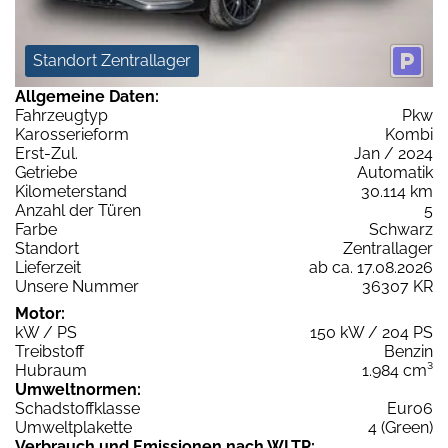
Standort Zentrallager
Allgemeine Daten:
Fahrzeugtyp
Pkw
Karosserieform
Kombi
Erst-Zul.
Jan / 2024
Getriebe
Automatik
Kilometerstand
30.114 km
Anzahl der Türen
5
Farbe
Schwarz
Standort
Zentrallager
Lieferzeit
ab ca. 17.08.2026
Unsere Nummer
36307 KR
Motor:
kW / PS
150 kW / 204 PS
Treibstoff
Benzin
Hubraum
1.984 cm³
Umweltnormen:
Schadstoffklasse
Euro6
Umweltplakette
4 (Green)
Verbrauch und Emissionen nach WLTP: