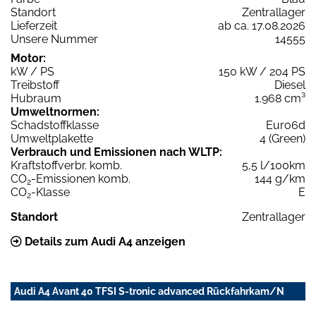
Standort
Zentrallager
Lieferzeit
ab ca. 17.08.2026
Unsere Nummer
14555
Motor:
kW / PS
150 kW / 204 PS
Treibstoff
Diesel
Hubraum
1.968 cm³
Umweltnormen:
Schadstoffklasse
Euro6d
Umweltplakette
4 (Green)
Verbrauch und Emissionen nach WLTP:
Kraftstoffverbr. komb.
5,5 l/100km
CO
-Emissionen komb.
144 g/km
2
CO
-Klasse
E
2
Standort
Zentrallager
Details zum Audi A4 anzeigen
Audi A4 Avant 40 TFSI S-tronic advanced Rückfahrkam/N