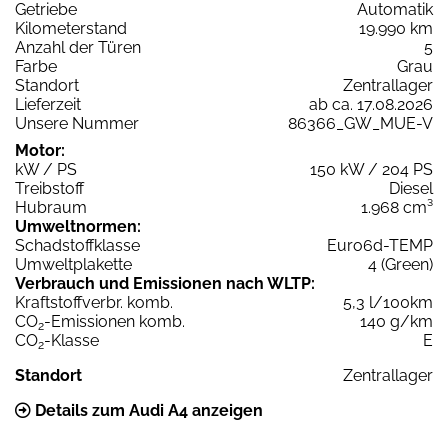
Getriebe
Automatik
Kilometerstand
19.990 km
Anzahl der Türen
5
Farbe
Grau
Standort
Zentrallager
Lieferzeit
ab ca. 17.08.2026
Unsere Nummer
86366_GW_MUE-V
Motor:
kW / PS
150 kW / 204 PS
Treibstoff
Diesel
Hubraum
1.968 cm³
Umweltnormen:
Schadstoffklasse
Euro6d-TEMP
Umweltplakette
4 (Green)
Verbrauch und Emissionen nach WLTP:
Kraftstoffverbr. komb.
5,3 l/100km
CO
-Emissionen komb.
140 g/km
2
CO
-Klasse
E
2
Standort
Zentrallager
Details zum Audi A4 anzeigen