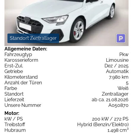
Standort Zentrallager
Allgemeine Daten:
Fahrzeugtyp
Pkw
Karosserieform
Limousine
Erst-Zul.
Dez / 2025
Getriebe
Automatik
Kilometerstand
7.980 km
Anzahl der Türen
5
Farbe
Weiß
Standort
Zentrallager
Lieferzeit
ab ca. 21.08.2026
Unsere Nummer
A050870
Motor:
kW / PS
200 kW / 272 PS
Treibstoff
Hybrid (Benzin/Elektro)
Hubraum
1.498 cm³