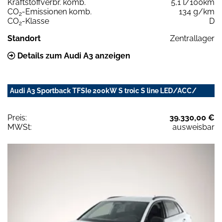
Kraftstoffverbr. komb.
5,1 l/100km
CO
-Emissionen komb.
134 g/km
2
CO
-Klasse
D
2
Standort
Zentrallager
Details zum Audi A3 anzeigen
Audi A3 Sportback TFSIe 200kW S troic S line LED/ACC/
Preis:
39.330,00 €
MWSt:
ausweisbar