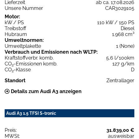
Lieferzeit
ab ca. 17.08.2026
Unsere Nummer
CAR3029105
Motor:
kW / PS
110 kW / 150 PS
Treibstoff
Diesel
Hubraum
1.968 cm³
Umweltnormen:
Umweltplakette
1 (None)
Verbrauch und Emissionen nach WLTP:
Kraftstoffverbr. komb.
5,6 l/100km
CO
-Emissionen komb.
127 g/km
2
CO
-Klasse
D
2
Standort
Zentrallager
Details zum Audi A3 anzeigen
Audi A3 1.5 TFSI S-tronic
Preis:
31.839,00 €
MWSt:
ausweisbar