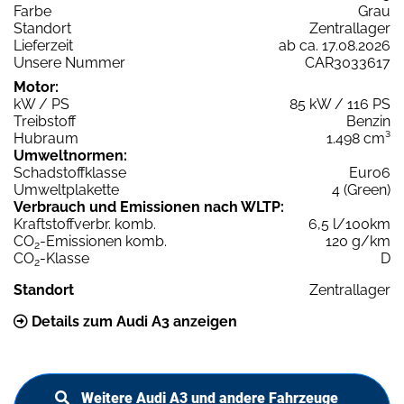
Farbe
Grau
Standort
Zentrallager
Lieferzeit
ab ca. 17.08.2026
Unsere Nummer
CAR3033617
Motor:
kW / PS
85 kW / 116 PS
Treibstoff
Benzin
Hubraum
1.498 cm³
Umweltnormen:
Schadstoffklasse
Euro6
Umweltplakette
4 (Green)
Verbrauch und Emissionen nach WLTP:
Kraftstoffverbr. komb.
6,5 l/100km
CO
-Emissionen komb.
120 g/km
2
CO
-Klasse
D
2
Standort
Zentrallager
Details zum Audi A3 anzeigen
Weitere Audi A3 und andere Fahrzeuge