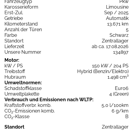
Fahrzeugtyp
Pkw
Karosserieform
Limousine
Erst-Zul.
Sep / 2025
Getriebe
Automatik
Kilometerstand
13.671 km
Anzahl der Türen
5
Farbe
Schwarz
Standort
Zentrallager
Lieferzeit
ab ca. 17.08.2026
Unsere Nummer
134897
Motor:
kW / PS
150 kW / 204 PS
Treibstoff
Hybrid (Benzin/Elektro)
Hubraum
1.498 cm³
Umweltnormen:
Schadstoffklasse
Euro6
Umweltplakette
4 (Green)
Verbrauch und Emissionen nach WLTP:
Kraftstoffverbr. komb.
5,0 l/100km
CO
-Emissionen komb.
6 g/km
2
CO
-Klasse
B
2
Standort
Zentrallager