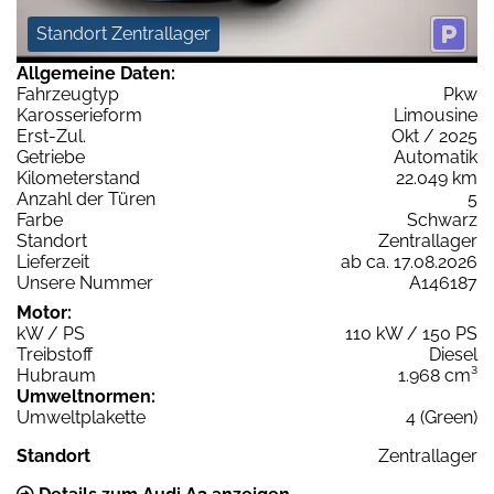
Standort Zentrallager
Allgemeine Daten:
Fahrzeugtyp
Pkw
Karosserieform
Limousine
Erst-Zul.
Okt / 2025
Getriebe
Automatik
Kilometerstand
22.049 km
Anzahl der Türen
5
Farbe
Schwarz
Standort
Zentrallager
Lieferzeit
ab ca. 17.08.2026
Unsere Nummer
A146187
Motor:
kW / PS
110 kW / 150 PS
Treibstoff
Diesel
Hubraum
1.968 cm³
Umweltnormen:
Umweltplakette
4 (Green)
Standort
Zentrallager