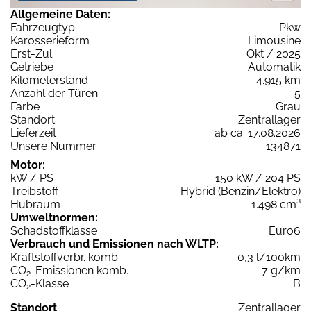
Allgemeine Daten:
Fahrzeugtyp
Pkw
Karosserieform
Limousine
Erst-Zul.
Okt / 2025
Getriebe
Automatik
Kilometerstand
4.915 km
Anzahl der Türen
5
Farbe
Grau
Standort
Zentrallager
Lieferzeit
ab ca. 17.08.2026
Unsere Nummer
134871
Motor:
kW / PS
150 kW / 204 PS
Treibstoff
Hybrid (Benzin/Elektro)
Hubraum
1.498 cm³
Umweltnormen:
Schadstoffklasse
Euro6
Verbrauch und Emissionen nach WLTP:
Kraftstoffverbr. komb.
0,3 l/100km
CO
-Emissionen komb.
7 g/km
2
CO
-Klasse
B
2
Standort
Zentrallager