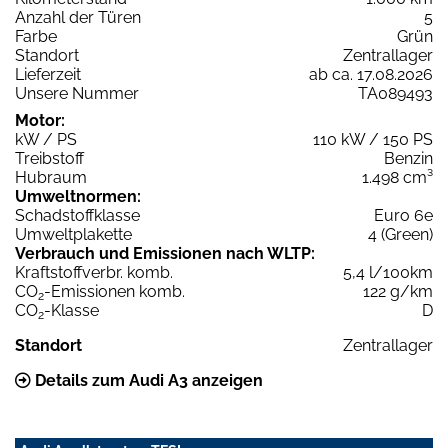
Anzahl der Türen
5
Farbe
Grün
Standort
Zentrallager
Lieferzeit
ab ca. 17.08.2026
Unsere Nummer
TA089493
Motor:
kW / PS
110 kW / 150 PS
Treibstoff
Benzin
Hubraum
1.498 cm³
Umweltnormen:
Schadstoffklasse
Euro 6e
Umweltplakette
4 (Green)
Verbrauch und Emissionen nach WLTP:
Kraftstoffverbr. komb.
5,4 l/100km
CO
-Emissionen komb.
122 g/km
2
CO
-Klasse
D
2
Standort
Zentrallager
Details zum Audi A3 anzeigen