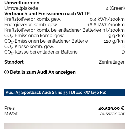
Umweltnormen:
Umweltplakette
4 (Green)
Verbrauch und Emissionen nach WLTP:
Kraftstoffverbr. komb. gew.
0,4 kWh/100km
Energieverbr. komb. gew.
16,6 kWh/100km
Kraftstoffverbr. komb. bei entladener Batterie
4,9 l/100km
CO
-Emissionen komb. gew.
9 g/km
2
CO
-Emissionen bei entladener Batterie
120 g/km
2
CO
-Klasse komb. gew.
B
2
CO
-Klasse bei entladener Batterie
D
2
Standort
Zentrallager
Details zum Audi A3 anzeigen
Audi A3 Sportback Audi S line 35 TDI 110 kW (150 PS)
Preis:
40.529,00 €
MWSt:
ausweisbar