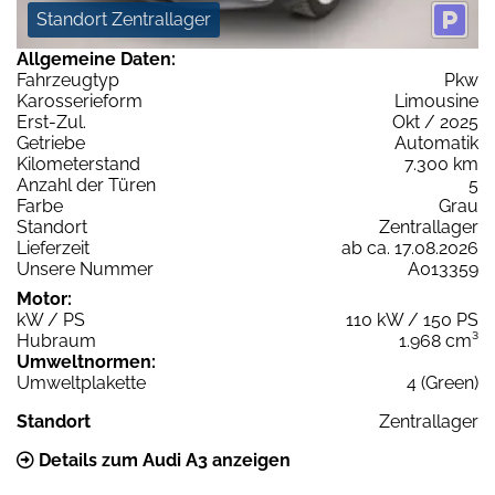
Standort Zentrallager
Allgemeine Daten:
Fahrzeugtyp
Pkw
Karosserieform
Limousine
Erst-Zul.
Okt / 2025
Getriebe
Automatik
Kilometerstand
7.300 km
Anzahl der Türen
5
Farbe
Grau
Standort
Zentrallager
Lieferzeit
ab ca. 17.08.2026
Unsere Nummer
A013359
Motor:
kW / PS
110 kW / 150 PS
Hubraum
1.968 cm³
Umweltnormen:
Umweltplakette
4 (Green)
Standort
Zentrallager
Details zum Audi A3 anzeigen