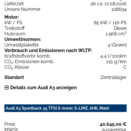
Lieferzeit
ab ca. 17.08.2026
Unsere Nummer
128694
Motor:
kW / PS
85 kW / 116 PS
Treibstoff
Diesel
Hubraum
1.968 cm³
Umweltnormen:
Umweltplakette
4 (Green)
Verbrauch und Emissionen nach WLTP:
Kraftstoffverbr. komb.
4,4 l/100km
CO
-Emissionen komb.
115 g/km
2
CO
-Klasse
C
2
Standort
Zentrallager
Details zum Audi A3 anzeigen
Audi A3 Sportback 35 TFSI S-tronic S-LINE, AHK, Matri
Preis:
40.645,00 €
MWSt:
ausweisbar