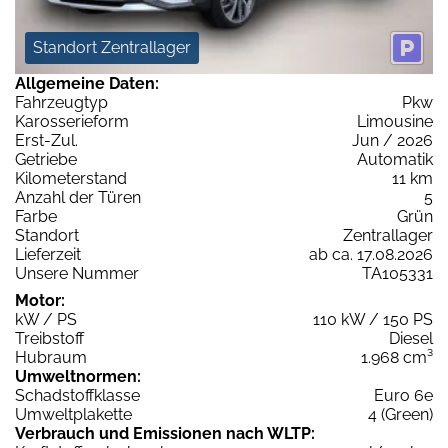
Standort Zentrallager
Allgemeine Daten:
Fahrzeugtyp
Pkw
Karosserieform
Limousine
Erst-Zul.
Jun / 2026
Getriebe
Automatik
Kilometerstand
11 km
Anzahl der Türen
5
Farbe
Grün
Standort
Zentrallager
Lieferzeit
ab ca. 17.08.2026
Unsere Nummer
TA105331
Motor:
kW / PS
110 kW / 150 PS
Treibstoff
Diesel
Hubraum
1.968 cm³
Umweltnormen:
Schadstoffklasse
Euro 6e
Umweltplakette
4 (Green)
Verbrauch und Emissionen nach WLTP: