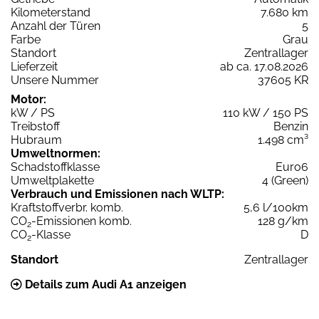
Kilometerstand
7.680 km
Anzahl der Türen
5
Farbe
Grau
Standort
Zentrallager
Lieferzeit
ab ca. 17.08.2026
Unsere Nummer
37605 KR
Motor:
kW / PS
110 kW / 150 PS
Treibstoff
Benzin
Hubraum
1.498 cm³
Umweltnormen:
Schadstoffklasse
Euro6
Umweltplakette
4 (Green)
Verbrauch und Emissionen nach WLTP:
Kraftstoffverbr. komb.
5,6 l/100km
CO
-Emissionen komb.
128 g/km
2
CO
-Klasse
D
2
Standort
Zentrallager
Details zum Audi A1 anzeigen