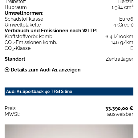
Treibstoff
Benzin
Hubraum
1.984 cm³
Umweltnormen:
Schadstoffklasse
Euro6
Umweltplakette
4 (Green)
Verbrauch und Emissionen nach WLTP:
Kraftstoffverbr. komb.
6,4 l/100km
CO
-Emissionen komb.
146 g/km
2
CO
-Klasse
E
2
Standort
Zentrallager
Details zum Audi A1 anzeigen
Audi A1 Sportback 40 TFSI S line
Preis:
33.390,00 €
MWSt:
ausweisbar