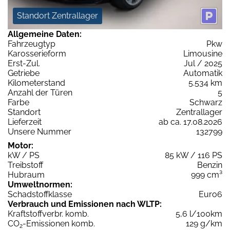
Standort Zentrallager
Allgemeine Daten:
Fahrzeugtyp
Pkw
Karosserieform
Limousine
Erst-Zul.
Jul / 2025
Getriebe
Automatik
Kilometerstand
5.534 km
Anzahl der Türen
5
Farbe
Schwarz
Standort
Zentrallager
Lieferzeit
ab ca. 17.08.2026
Unsere Nummer
132799
Motor:
kW / PS
85 kW / 116 PS
Treibstoff
Benzin
Hubraum
999 cm³
Umweltnormen:
Schadstoffklasse
Euro6
Verbrauch und Emissionen nach WLTP:
Kraftstoffverbr. komb.
5,6 l/100km
CO
-Emissionen komb.
129 g/km
2