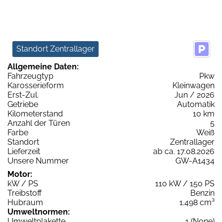
Standort Zentrallager
Allgemeine Daten:
Fahrzeugtyp
Pkw
Karosserieform
Kleinwagen
Erst-Zul.
Jun / 2026
Getriebe
Automatik
Kilometerstand
10 km
Anzahl der Türen
5
Farbe
Weiß
Standort
Zentrallager
Lieferzeit
ab ca. 17.08.2026
Unsere Nummer
GW-A1434
Motor:
kW / PS
110 kW / 150 PS
Treibstoff
Benzin
Hubraum
1.498 cm³
Umweltnormen:
Umweltplakette
1 (None)