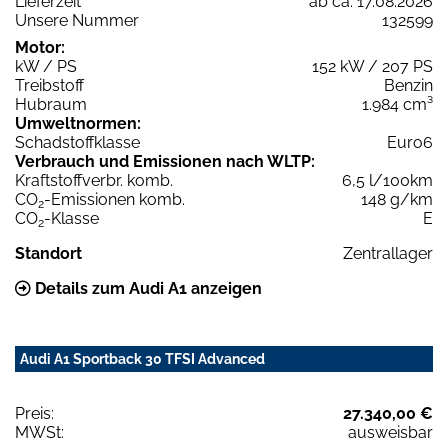
Lieferzeit
ab ca. 17.08.2026
Unsere Nummer
132599
Motor:
kW / PS
152 kW / 207 PS
Treibstoff
Benzin
Hubraum
1.984 cm³
Umweltnormen:
Schadstoffklasse
Euro6
Verbrauch und Emissionen nach WLTP:
Kraftstoffverbr. komb.
6,5 l/100km
CO
-Emissionen komb.
148 g/km
2
CO
-Klasse
E
2
Standort
Zentrallager
Details zum Audi A1 anzeigen
Audi A1 Sportback 30 TFSI Advanced
Preis:
27.340,00 €
MWSt:
ausweisbar