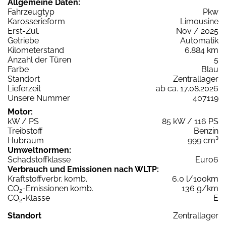
Allgemeine Daten:
Fahrzeugtyp
Pkw
Karosserieform
Limousine
Erst-Zul.
Nov / 2025
Getriebe
Automatik
Kilometerstand
6.884 km
Anzahl der Türen
5
Farbe
Blau
Standort
Zentrallager
Lieferzeit
ab ca. 17.08.2026
Unsere Nummer
407119
Motor:
kW / PS
85 kW / 116 PS
Treibstoff
Benzin
Hubraum
999 cm³
Umweltnormen:
Schadstoffklasse
Euro6
Verbrauch und Emissionen nach WLTP:
Kraftstoffverbr. komb.
6,0 l/100km
CO
-Emissionen komb.
136 g/km
2
CO
-Klasse
E
2
Standort
Zentrallager