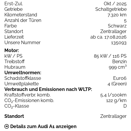
Erst-Zul.
Okt / 2025
Getriebe
Schaltgetriebe
Kilometerstand
7.320 km
Anzahl der Türen
5
Farbe
Schwarz
Standort
Zentrallager
Lieferzeit
ab ca. 17.08.2026
Unsere Nummer
135093
Motor:
kW / PS
85 kW / 116 PS
Treibstoff
Benzin
Hubraum
999 cm³
Umweltnormen:
Schadstoffklasse
Euro6
Umweltplakette
4 (Green)
Verbrauch und Emissionen nach WLTP:
Kraftstoffverbr. komb.
5,4 l/100km
CO
-Emissionen komb.
122 g/km
2
CO
-Klasse
D
2
Standort
Zentrallager
Details zum Audi A1 anzeigen