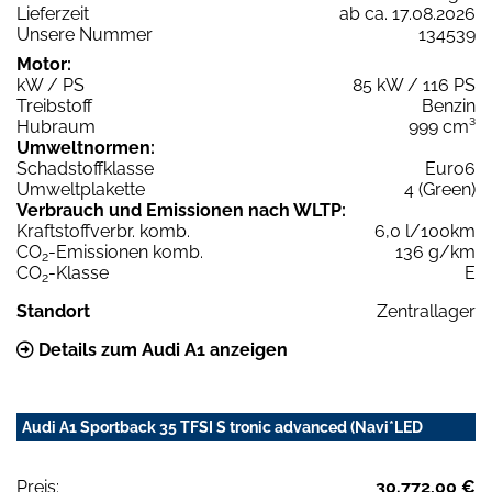
Lieferzeit
ab ca. 17.08.2026
Unsere Nummer
134539
Motor:
kW / PS
85 kW / 116 PS
Treibstoff
Benzin
Hubraum
999 cm³
Umweltnormen:
Schadstoffklasse
Euro6
Umweltplakette
4 (Green)
Verbrauch und Emissionen nach WLTP:
Kraftstoffverbr. komb.
6,0 l/100km
CO
-Emissionen komb.
136 g/km
2
CO
-Klasse
E
2
Standort
Zentrallager
Details zum Audi A1 anzeigen
Audi A1 Sportback 35 TFSI S tronic advanced (Navi*LED
Preis:
30.772,00 €