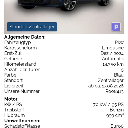
Standort Zentrallager
Allgemeine Daten:
Fahrzeugtyp
Pkw
Karosserieform
Limousine
Erst-Zul.
Dez / 2024
Getriebe
Automatik
Kilometerstand
14.350 km
Anzahl der Türen
5
Farbe
Blau
Standort
Zentrallager
Lieferzeit
ab ca. 17.08.2026
Unsere Nummer
R008413
Motor:
kW / PS
70 kW / 95 PS
Treibstoff
Benzin
Hubraum
999 cm³
Umweltnormen:
Schadstoffklasse
Euro6