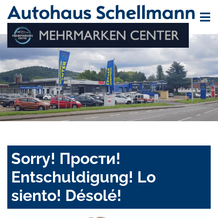
Sorry! Прости!
Entschuldigung! Lo
siento! Désolé!