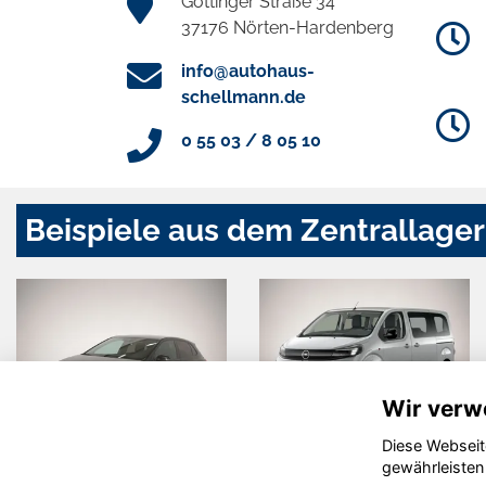
Göttinger Straße 34
37176 Nörten-Hardenberg
info@autohaus-
schellmann.de
0 55 03 / 8 05 10
Beispiele aus dem Zentrallager
Wir verw
Diese Webseit
Volkswagen
Opel Zafira
gewährleisten
Polo