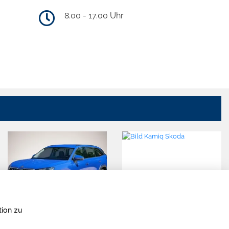
8.00 - 17.00 Uhr
tion zu
Skoda
Skoda
Kodiaq
Kamiq