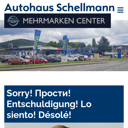
Sorry! Прости!
Entschuldigung! Lo
siento! Désolé!