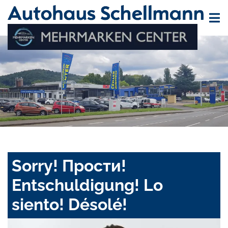
Sorry! Прости!
Entschuldigung! Lo
siento! Désolé!