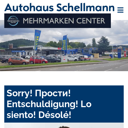
Sorry! Прости!
Entschuldigung! Lo
siento! Désolé!