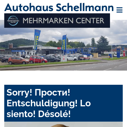
Sorry! Прости!
Entschuldigung! Lo
siento! Désolé!