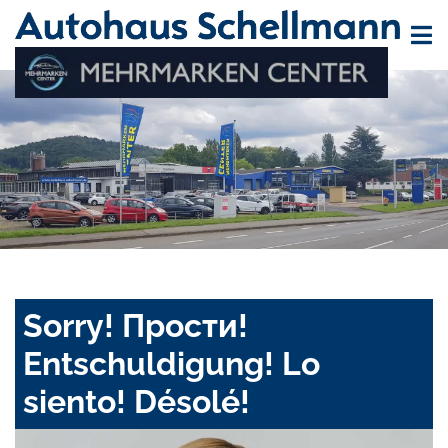
Sorry! Прости!
Entschuldigung! Lo
siento! Désolé!