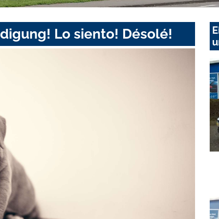
E
digung! Lo siento! Désolé!
u