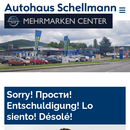
Sorry! Прости!
Entschuldigung! Lo
siento! Désolé!