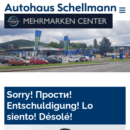
Sorry! Прости!
Entschuldigung! Lo
siento! Désolé!