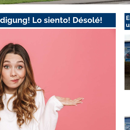
E
digung! Lo siento! Désolé!
u