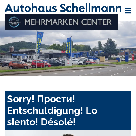
Sorry! Прости!
Entschuldigung! Lo
siento! Désolé!