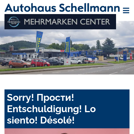
Sorry! Прости!
Entschuldigung! Lo
siento! Désolé!